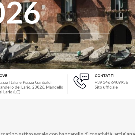
026
OVE
CONTATTI
iazza Italia e Piazza Garibaldi
+39 346 6409936
andello del Lario, 23826
,
Mandello
Sito ufficiale
el Lario (LC)
catino estivo serale con bancarelle di creatività, artigian