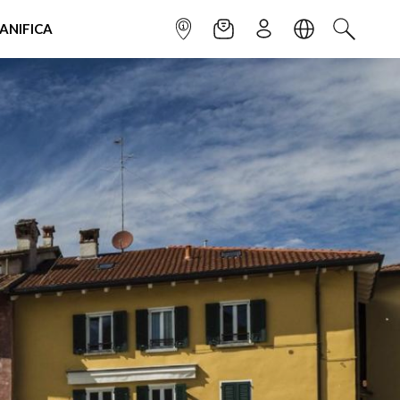
IANIFICA
INFOPOINT
NEWSLETTER
ISCRIVITI
LINGUA
CERCA