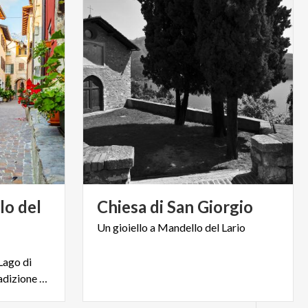
lo del
Chiesa
di
San
Giorgio
Un
gioiello
a
Mandello
del
Lario
Lago di
Como, tra storia, natura e tradizione Ti aspettiamo in infopoint