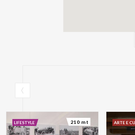
210 mt
LIFESTYLE
ARTE E C