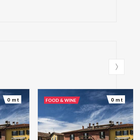
0 mt
0 mt
FOOD & WINE