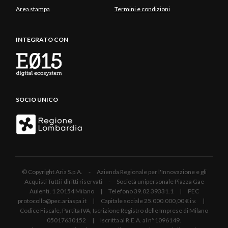
Area stampa
Termini e condizioni
INTEGRATO CON
SOCIO UNICO
© Copyright Aria S.p.A. - Azienda Regionale per l'Innovazione e gli
Acquisti Tutti i diritti riservati - Società unipersonale Piazza Gae
Aulenti, 1 20154 Milano | Telefono 39.02 39331.1 | PEC
protocollo@pec.ariaspa.it | Capitale sociale 25.000.000,00 € i.v. |
Codice Fiscale, Partita IVA, Iscrizione Registro delle Imprese di Milano
05017630152 | Iscritta al R.E.A. al n°1096149.