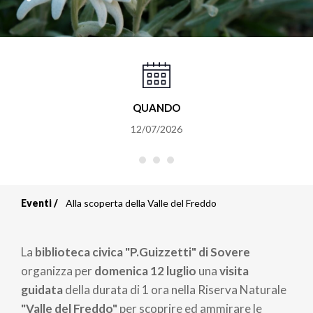
QUANDO
12/07/2026
Eventi
Alla scoperta della Valle del Freddo
Briciole
di
La
biblioteca civica "P.Guizzetti" di Sovere
pane
organizza per
domenica 12 luglio
una
visita
guidata
della durata di 1 ora nella Riserva Naturale
"Valle del Freddo"
per scoprire ed ammirare le