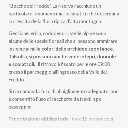
"Bocche del Freddo". La riserva racchiude un
particolare fenomeno microclimatico che determina
la crescita della flora tipica d'alta montagna.
Genziane, erica, rododendri, stelle alpine sono
alcune delle specie floreali che si possono ammirare
insieme ai
mille colori delle orchidee
spontanee.
Talvolta, si possono anche vedere lepri, donnole
e scoiattoli.
Il ritrovo è fissato per le ore 09:00
presso il parcheggio all'ingresso della Valle del
Freddo.
Si raccomanda l'uso di abbigliamento adeguato; non
è consentito l'uso di racchette da trekking e
passeggini.
Prenotazione obbligatoria
- max 15 persone per
ogni data. Info ed iscrizioni presso la Biblioteca di