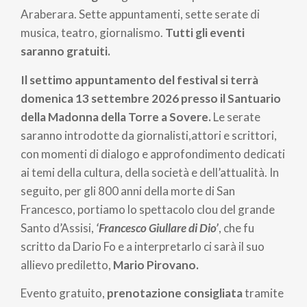
pane
Araberara. Sette appuntamenti, sette serate di
musica, teatro, giornalismo.
Tutti gli eventi
saranno gratuiti.
Il settimo appuntamento del festival si terrà
domenica 13 settembre 2026 presso il Santuario
della Madonna della Torre a Sovere.
Le serate
saranno introdotte da giornalisti,attori e scrittori,
con momenti di dialogo e approfondimento dedicati
ai temi della cultura, della società e dell’attualità. In
seguito, per gli 800 anni della morte di San
Francesco, portiamo lo spettacolo clou del grande
Santo d’Assisi,
‘Francesco Giullare di Dio’
, che fu
scritto da Dario Fo e a interpretarlo ci sarà il suo
allievo prediletto,
Mario Pirovano.
Evento gratuito,
prenotazione consigliata
tramite