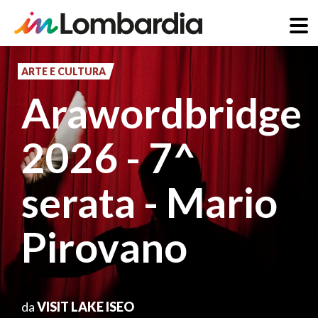
Salta
al
ARTE E CULTURA
contenuto
Arawordbridge
principale
2026 - 7^
serata - Mario
Pirovano
da
VISIT LAKE ISEO