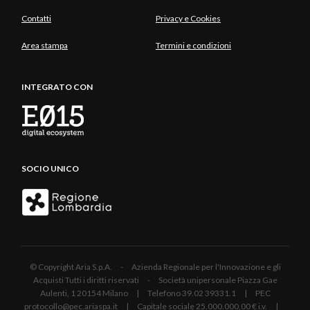
Contatti
Privacy e Cookies
Area stampa
Termini e condizioni
INTEGRATO CON
SOCIO UNICO
© Copyright Aria S.p.A. - Azienda Regionale per l'Innovazione e gli
Acquisti Tutti i diritti riservati - Società unipersonale Piazza Gae
Aulenti, 1 20154 Milano | Telefono 39.02 39331.1 | PEC
protocollo@pec.ariaspa.it | Capitale sociale 25.000.000,00 € i.v. |