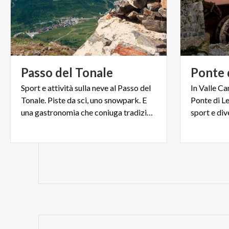
Passo
del
Tonale
Ponte
Sport e attività sulla neve al Passo del
In Valle C
Tonale. Piste da sci, uno snowpark. E
Ponte di L
una gastronomia che coniuga tradizione lombarda e trentina