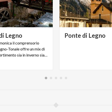
di
Legno
Ponte
di
Legno
amonica il comprensorio
egno-Tonale offre un mix di
sport e divertimento sia in inverno sia in estate.