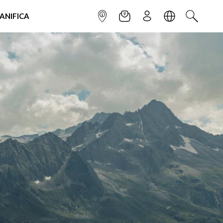
IANIFICA
INFOPOINT
NEWSLETTER
ISCRIVITI
LINGUA
CERCA