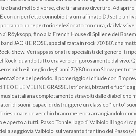
re band molto diverse, che ti faranno divertire. Ad aprire 
n un perfetto connubio tra un raffinato DJ set e un live
oporranno un repertorio selezionato con cura, dai Massive 
ai Röyksopp, fino alla French House di Spiller e dei Baseme
r band JACKIE ROSE, specializzata in rock 70’/80’, che mett
ock-Show. Veri appassionati e specialisti del genere, ti ri
el Rock, quando tutto era vero e rigorosamente dal vivo. 
Aerosmith e il meglio degli anni 70/80 in uno Show per tutte
entazione del periodo. Il pomeriggio si chiude con l’impre
d TEO E LE VELINE GRASSE. Istrionici, bizzarri e fuori dagl
i musica italiana completamente stravolti dalle diaboliche m
atori di suoni, capaci di distruggere un classico “lento” su
 di riesumare un vecchio brano meteora arrangiandolo com
o e aperto a tutti. Passo Tonale, lago di Valbiolo Il lago si r
ella seggiovia Valbiolo, sul versante trentino del Passo (vi