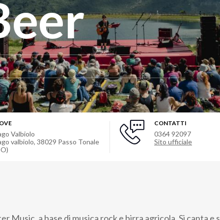
Beer
OVE
CONTATTI
ago Valbiolo
0364 92097
ago valbiolo
,
38029
Passo Tonale
Sito ufficiale
SO)
er Music, a base di musica rock e birra agricola. Si canta e si 