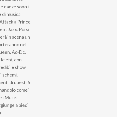
le danze sono i
 di musica
Attack a Prince,
nt Jaxx. Poi si
erà in scena un
porteranno nel
Queen, Ac-Dc,
 le età, con
vedibile show
i schemi.
enti di questi 6
onandolo come i
e i Muse.
aggiunge a piedi
a