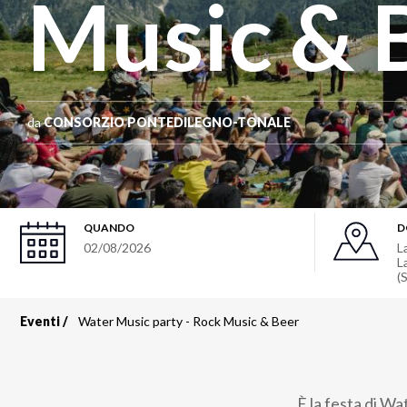
Music & 
da
CONSORZIO PONTEDILEGNO-TONALE
QUANDO
D
02/08/2026
L
L
(
Eventi
Water Music party - Rock Music & Beer
Briciole
di
È la festa di Wat