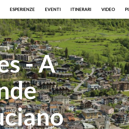
ESPERIENZE
EVENTI
ITINERARI
VIDEO
P
s - A
ande
uciano