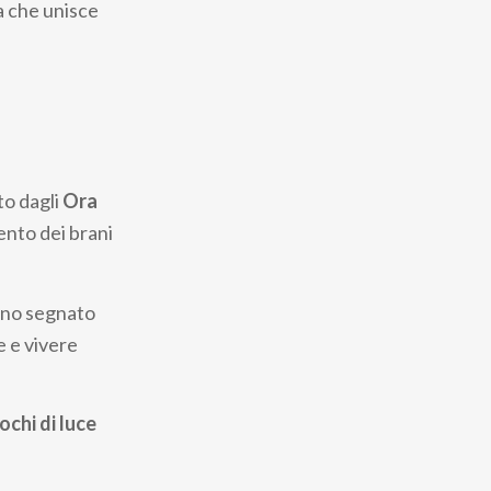
a che unisce
o dagli
Ora
mento dei brani
anno segnato
e e vivere
ochi di luce