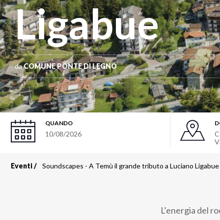
Ligabue
da
COMUNE PONTE DI LEGNO
QUANDO
D
10/08/2026
C
V
Eventi
Soundscapes - A Temù il grande tributo a Luciano Ligabue
Briciole
di
L’energia del ro
pane