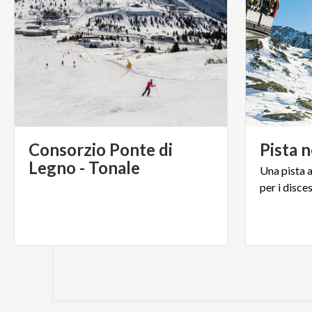
Consorzio Ponte di
Pista
n
Legno - Tonale
Una
pista
per
i
disces