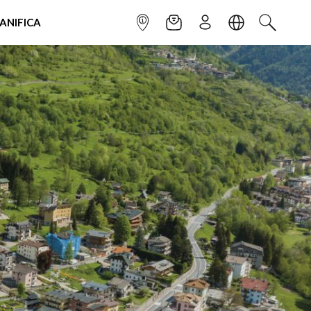
IANIFICA
INFOPOINT
NEWSLETTER
ISCRIVITI
LINGUA
CERCA