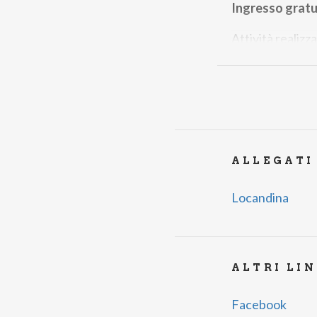
Ingresso gratu
Attività realiz
#inLombardia
ALLEGATI
Locandina
ALTRI LI
Facebook