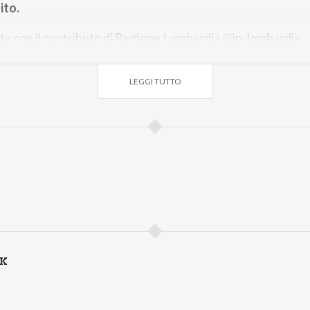
ito.
zata con il contributo di Regione Lombardia @in_lombardia
LEGGI TUTTO
NK