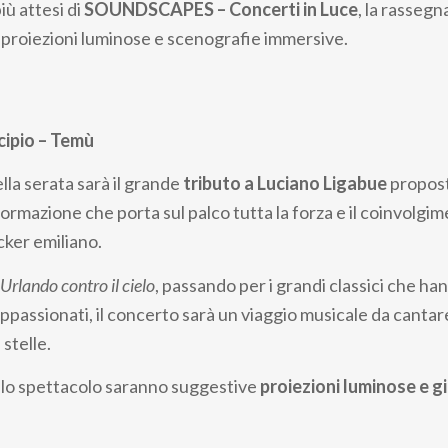
ù attesi di
SOUNDSCAPES – Concerti in Luce
, la rassegn
, proiezioni luminose e scenografie immersive.
cipio – Temù
lla serata sarà il grande
tributo a Luciano Ligabue
propost
 formazione che porta sul palco tutta la forza e il coinvolgi
cker emiliano.
Urlando contro il cielo
, passando per i grandi classici che h
ppassionati, il concerto sarà un viaggio musicale da cantar
 stelle.
 lo spettacolo saranno suggestive
proiezioni luminose e gi