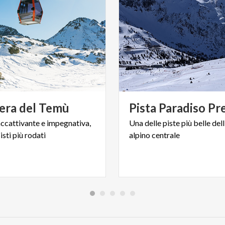
era
del
Temù
Pista
Paradiso
Pr
accattivante
e
impegnativa,
Una
delle
piste
più
belle
dell
isti
più
rodati
alpino
centrale