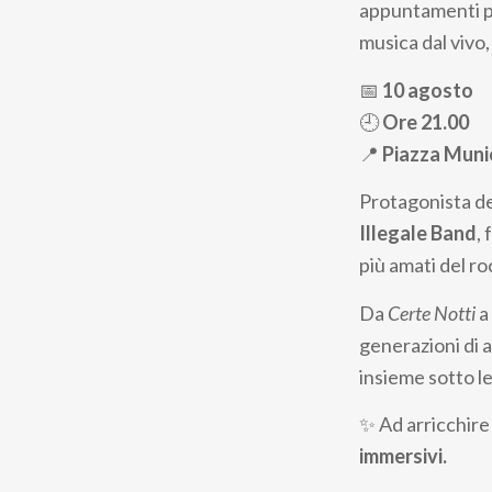
appuntamenti pi
musica dal vivo
📅
10 agosto
🕘
Ore 21.00
📍
Piazza Muni
Protagonista de
Illegale Band
,
più amati del ro
Da
Certe Notti
a
generazioni di a
insieme sotto le
✨ Ad arricchire
immersivi.