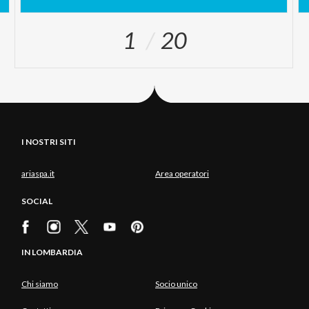
1
20
I NOSTRI SITI
ariaspa.it
Area operatori
SOCIAL
IN LOMBARDIA
Chi siamo
Socio unico