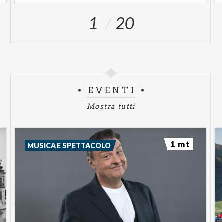
Prenota il tuo posto
1
20
in sala >
EVENTI
Mostra tutti
1 mt
MUSICA E SPETTACOLO