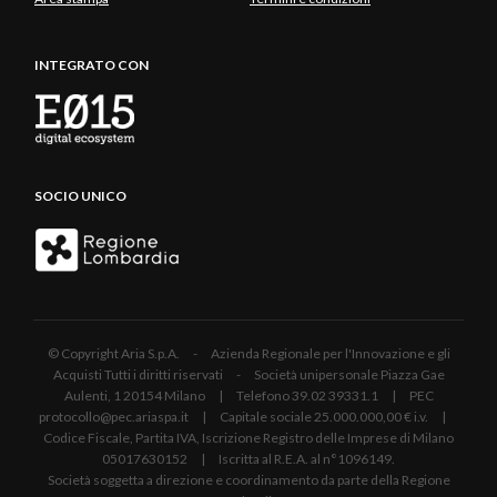
INTEGRATO CON
SOCIO UNICO
© Copyright Aria S.p.A. - Azienda Regionale per l'Innovazione e gli
Acquisti Tutti i diritti riservati - Società unipersonale Piazza Gae
Aulenti, 1 20154 Milano | Telefono 39.02 39331.1 | PEC
protocollo@pec.ariaspa.it | Capitale sociale 25.000.000,00 € i.v. |
Codice Fiscale, Partita IVA, Iscrizione Registro delle Imprese di Milano
05017630152 | Iscritta al R.E.A. al n°1096149.
Società soggetta a direzione e coordinamento da parte della Regione