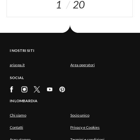
1
20
I NOSTRI SITI
ariaspa.it
Area operatori
SOCIAL
IN LOMBARDIA
Chi siamo
Socio unico
Contatti
Privacy e Cookies
Area stampa
Termini e condizioni