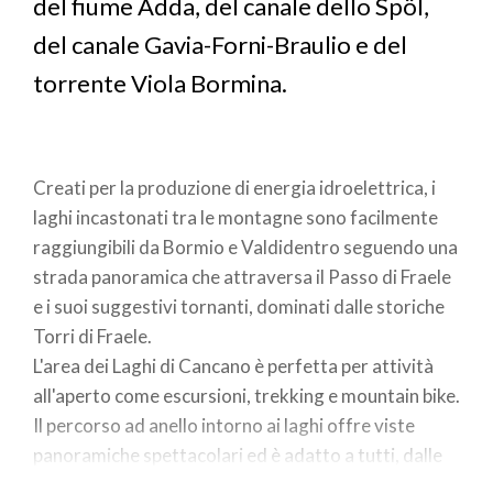
del fiume Adda, del canale dello Spöl,
del canale Gavia-Forni-Braulio e del
torrente Viola Bormina.
Creati per la produzione di energia idroelettrica, i
laghi incastonati tra le montagne sono facilmente
raggiungibili da Bormio e Valdidentro seguendo una
strada panoramica che attraversa il Passo di Fraele
e i suoi suggestivi tornanti, dominati dalle storiche
Torri di Fraele.
L'area dei Laghi di Cancano è perfetta per attività
all'aperto come escursioni, trekking e mountain bike.
Il percorso ad anello intorno ai laghi offre viste
panoramiche spettacolari ed è adatto a tutti, dalle
famiglie agli appassionati di natura. Inoltre, è un