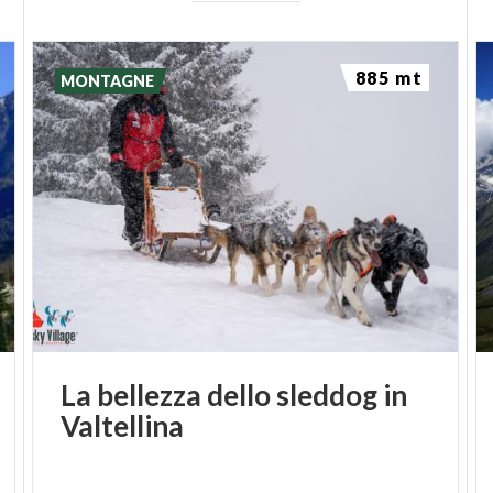
885 mt
MONTAGNE
La
bellezza
dello
sleddog
in
Valtellina