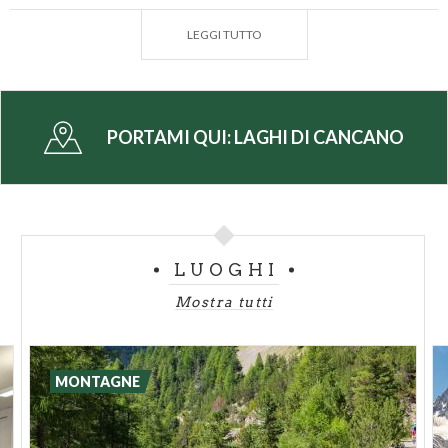
luogo privilegiato per osservare i cervi durante la
LEGGI TUTTO
stagione del bramito. La zona ospita anche eventi
sportivi come l'Energy2Run Cancano, una gara di
corsa che attira numerosi partecipanti, e vari raduni
ciclistici che sfruttano i diversi percorsi disponibili.
PORTAMI QUI:
LAGHI DI CANCANO
LUOGHI
Mostra tutti
MONTAGNE