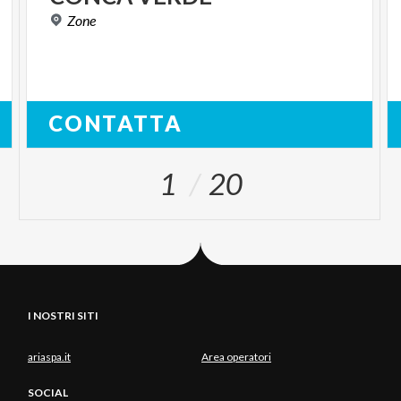
Zone
CONTATTA
1
20
I NOSTRI SITI
ariaspa.it
Area operatori
SOCIAL