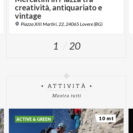
creatività, antiquariato e
vintage
a
Piazza
XIII
Martiri,
22,
24065
Lovere
(BG)
1
20
ATTIVITÀ
Mostra tutti
10 mt
ACTIVE & GREEN