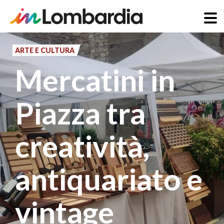
Salta
al
ARTE E CULTURA
contenuto
Mercatini in
principale
Piazza tra
creatività,
antiquariato e
vintage