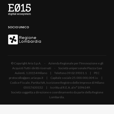
SOCIO UNICO
© Copyright Aria S.p.A. - Azienda Regionale per l'Innovazione e gli
Acquisti Tutti i diritti riservati - Società unipersonale Piazza Gae
Aulenti, 1 20154 Milano | Telefono 39.02 39331.1 | PEC
protocollo@pec.ariaspa.it | Capitale sociale 25.000.000,00 € i.v. |
Codice Fiscale, Partita IVA, Iscrizione Registro delle Imprese di Milano
05017630152 | Iscritta al R.E.A. al n°1096149.
Società soggetta a direzione e coordinamento da parte della Regione
Lombardia.