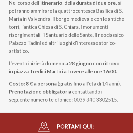
Nel corso dell’
itinerario
, della
durata di due ore,
si
potranno ammirare la quattrocentesca Basilica di S.
Maria in Valvendra, il borgo medievale con le antiche
torri, l'antica Chiesa di S. Chiara, i monumenti
risorgimentali, il Santuario delle Sante, il neoclassico
Palazzo Tadini ed altri luoghi d'interesse storico-
artistico.
L'evento inizierà
domenica 28 giugno con ritrovo
in piazza Tredici Martiri a Lovere alle ore 16:00.
Costo: 8 € a persona
(gratis fino all’età di 14 anni).
Prenotazione obbligatoria
contattando il
seguente numero telefonico: 0039 340 3302515.
PORTAMI QUI: