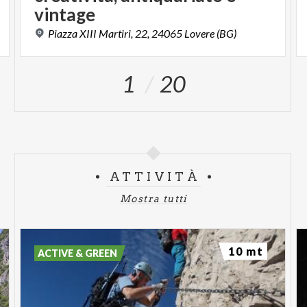
vintage
Piazza
XIII
Martiri,
22,
24065
Lovere
(BG)
1
20
ATTIVITÀ
Mostra tutti
10 mt
ACTIVE & GREEN