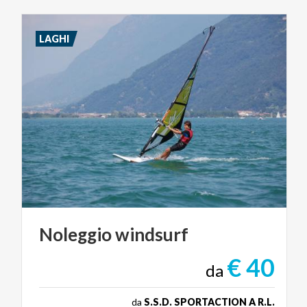
LAGHI
Noleggio
windsurf
€ 40
da
da
S.S.D. SPORTACTION A R.L.