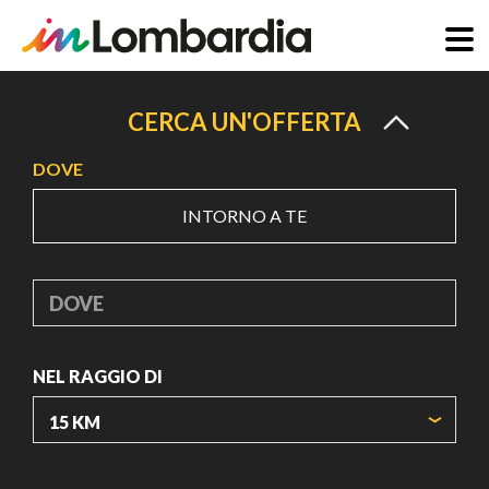
Salta
al
CERCA UN'OFFERTA
contenuto
DOVE
principale
INTORNO A TE
DOVE
NEL RAGGIO DI
ORIGIN COORDINATES