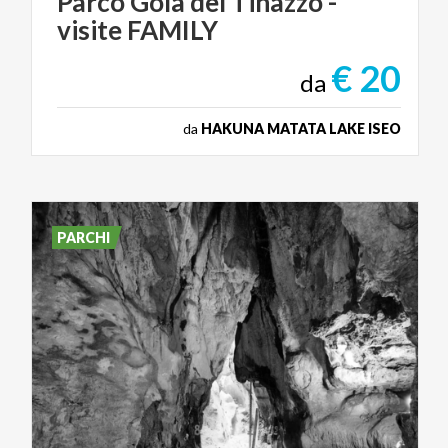
Parco
Gola
del
Tinazzo
-
visite
FAMILY
€ 20
da
da
HAKUNA MATATA LAKE ISEO
PARCHI