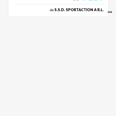
da
S.S.D. SPORTACTION A R.L.
LAGHI
Scuola
di
Stand
Up
Paddle