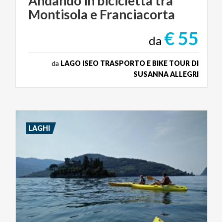
Andando
in
bicicletta
tra
Montisola
e
Franciacorta
€ 55
da
da
LAGO ISEO TRASPORTO E BIKE TOUR DI
SUSANNA ALLEGRI
LAGHI