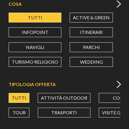
COSA
TUTTI
ACTIVE & GREEN
A
LATITUDINE
INFOPOINT
ITINERARI
LONGITUDINE
NAVIGLI
PARCHI
TURISMO RELIGIOSO
WEDDING
Value in decimal degrees. Use dot (.) as decimal separator.
TIPOLOGIA OFFERTA
TUTTI
ATTIVITÀ OUTDOOR
CORSI
TOUR
TRASPORTI
VISITE GUI