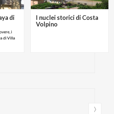
aya di
I nuclei storici di Costa
Volpino
overe, i
 di Villa
.