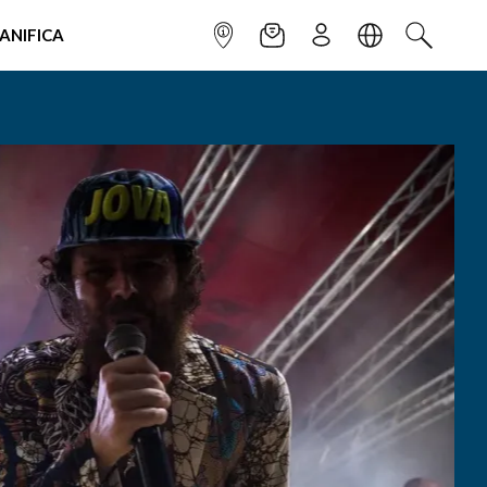
IANIFICA
INFOPOINT
NEWSLETTER
ISCRIVITI
LINGUA
CERCA