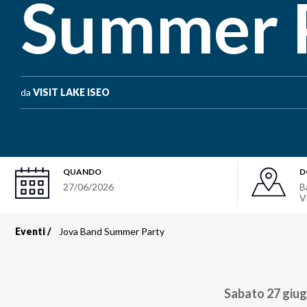
Summer 
da
VISIT LAKE ISEO
QUANDO
D
27/06/2026
B
V
Eventi
Jova Band Summer Party
Briciole
di
Sabato 27 giug
pane