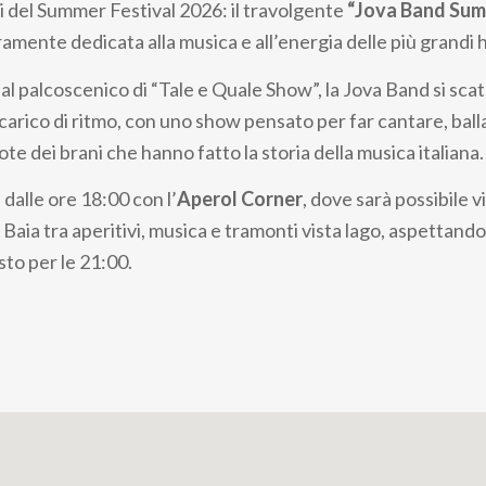
si del Summer Festival 2026: il travolgente
“Jova Band Sum
amente dedicata alla musica e all’energia delle più grandi h
l palcoscenico di “Tale e Quale Show”, la Jova Band si scat
arico di ritmo, con uno show pensato per far cantare, ballar
ote dei brani che hanno fatto la storia della musica italiana.
 dalle ore 18:00 con l’
Aperol Corner
, dove sarà possibile v
Baia tra aperitivi, musica e tramonti vista lago, aspettando l
sto per le 21:00.