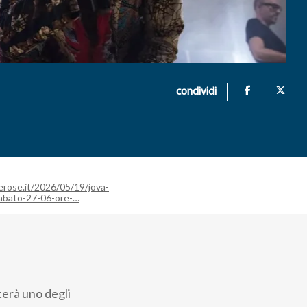
condividi
erose.it/2026/05/19/jova-
abato-27-06-ore-…
terà uno degli