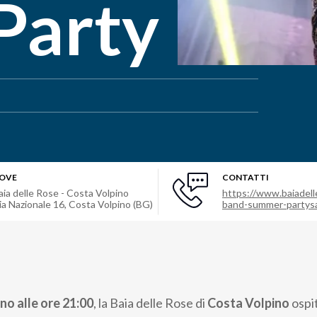
Party
OVE
CONTATTI
aia delle Rose - Costa Volpino
https://www.baiadell
ia Nazionale 16
,
Costa Volpino (BG)
band-summer-partys
no alle ore 21:00
, la Baia delle Rose di
Costa Volpino
ospi