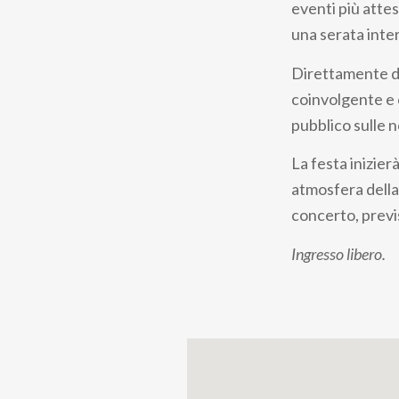
eventi più atte
una serata inter
Direttamente da
coinvolgente e c
pubblico sulle n
La festa inizierà
atmosfera della 
concerto, previ
Ingresso libero.