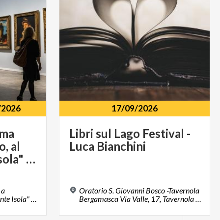
/2026
17/09/2026
ima
Libri
sul
Lago
Festival
-
o, al
Luca
Bianchini
Sogno di Monte Isola" di Beppe Prandelli
 a
Oratorio S. Giovanni Bosco -Tavernola
Cicciobello, al Sogno di Monte Isola" di Beppe Prandelli Località Peschiera Maraglio 150, Monte Isola (BS)
Bergamasca Via Valle, 17, Tavernola Bergamasca (BG)