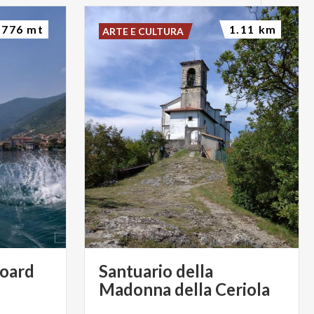
776 mt
1.11 km
ARTE E CULTURA
board
Santuario della
Madonna della Ceriola