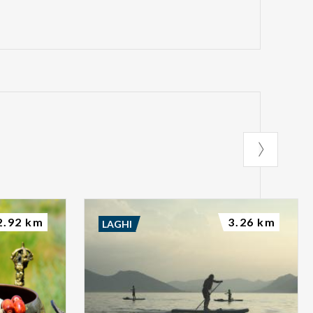
2.92 km
3.26 km
LAGHI