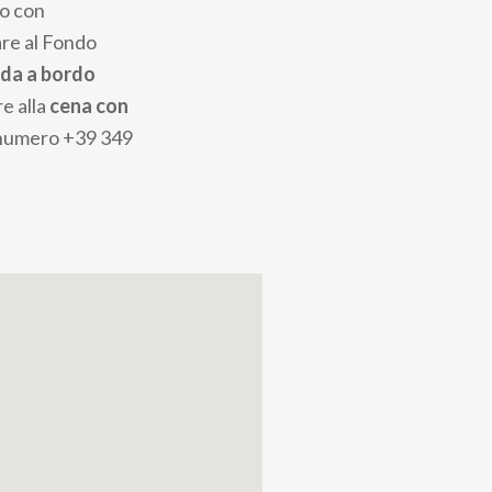
no con
are al Fondo
da a bordo
e alla
cena con
l numero +39 349