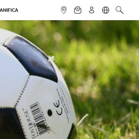
IANIFICA
INFOPOINT
NEWSLETTER
ISCRIVITI
LINGUA
CERCA