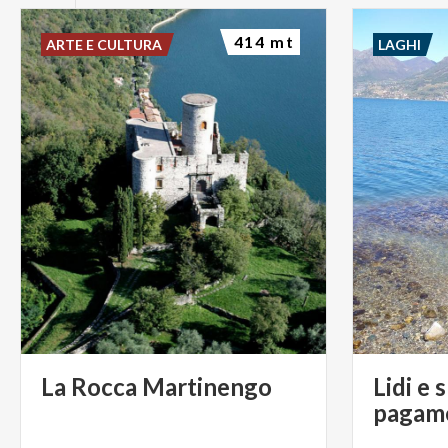
414 mt
ARTE E CULTURA
LAGHI
La
Rocca
Martinengo
Lidi e 