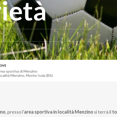
rietà
OVE
rea sportiva di Menzino
ocalità Menzino
,
Monte Isola (BS)
gno
, presso l'
area sportiva in località Menzino
si terrà il
to