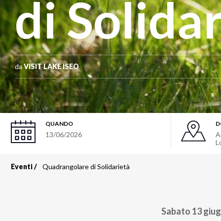
di Solida
da
VISIT LAKE ISEO
QUANDO
D
13/06/2026
A
L
Eventi
Quadrangolare di Solidarietà
Briciole
di
Sabato 13 giu
pane