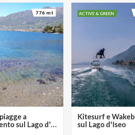
776 mt
ACTIVE & GREEN
spiagge a
Kitesurf e Wake
pagamento sul Lago d'Iseo
sul Lago d'Iseo