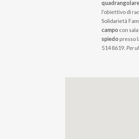
quadrangolare 
l'obiettivo di r
Solidarietà Fami
campo
con salat
spiedo
presso 
514 8619.
Per ul