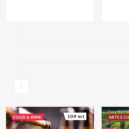
109 mt
FOOD & WINE
ARTE E C