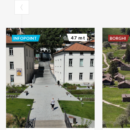
47 mt
INFOPOINT
BORGHI