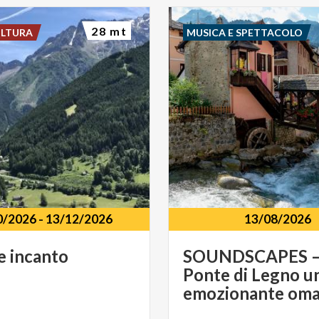
28 mt
ULTURA
MUSICA E SPETTACOLO
0/2026
-
13/12/2026
13/08/2026
e
incanto
SOUNDSCAPES –
Ponte di Legno u