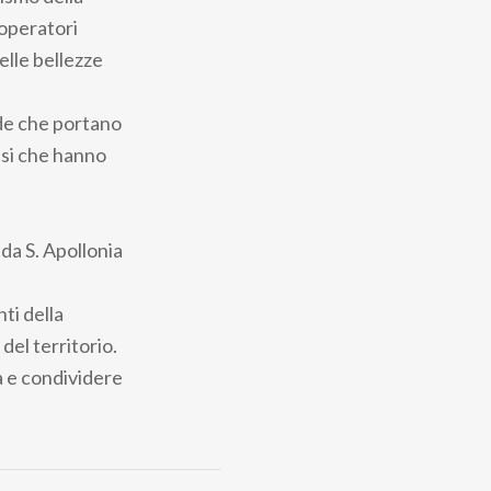
 operatori
delle bellezze
rade che portano
ssi che hanno
 da S. Apollonia
ti della
del territorio.
a e condividere