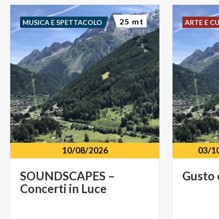
25 mt
MUSICA E SPETTACOLO
ARTE E C
10/08/2026
03/1
SOUNDSCAPES
–
Gusto
Concerti
in
Luce