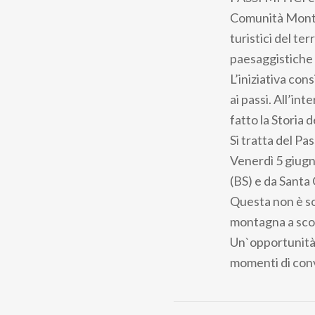
pane
Comunità Montan
turistici del te
paesaggistiche d
L’iniziativa con
ai passi. All’i
fatto la Storia d
Si tratta del Pa
Venerdì 5 giugno
(BS) e da Santa
Questa non è sol
montagna a scopr
Un`opportunità 
momenti di convi