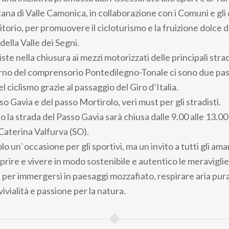
a di Valle Camonica, in collaborazione con i Comuni e gli
rritorio, per promuovere il cicloturismo e la fruizione dolce 
ella Valle dei Segni.
siste nella chiusura ai mezzi motorizzati delle principali st
nterno del comprensorio Pontedilegno-Tonale ci sono due pa
el ciclismo grazie al passaggio del Giro d’Italia.
sso Gavia e del passo Mortirolo, veri must per gli stradisti.
 la strada del Passo Gavia sarà chiusa dalle 9.00 alle 13.00
 Caterina Valfurva (SO).
o un`occasione per gli sportivi, ma un invito a tutti gli aman
ire e vivere in modo sostenibile e autentico le meraviglie 
per immergersi in paesaggi mozzafiato, respirare aria pur
vialità e passione per la natura.