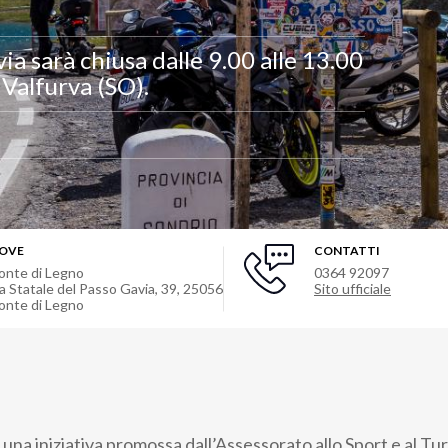
ia sarà chiusa dalle 9.00 alle 13.00
 Valfurva (SO).
OVE
CONTATTI
onte di Legno
0364 92097
ia Statale del Passo Gavia, 39
,
25056
Sito ufficiale
onte di Legno
una iniziativa promossa dall’Assessorato allo Sport e al Tu