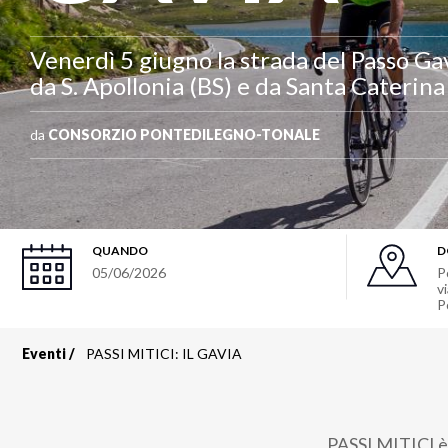
Venerdì 5 giugno la strada del Passo Gav
da S. Apollonia (BS) e da Santa Caterina
da
CONSORZIO PONTEDILEGNO-TONALE
QUANDO
D
05/06/2026
P
v
P
Eventi
PASSI MITICI: IL GAVIA
Briciole
di
PASSI MITICI è 