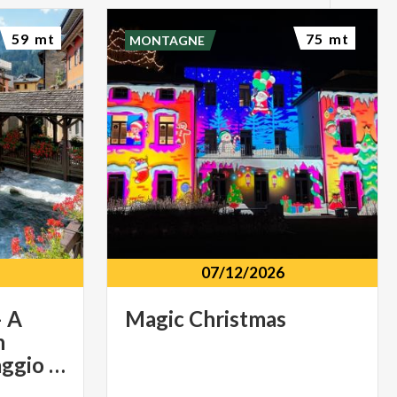
59 mt
75 mt
MONTAGNE
07/12/2026
 A
Magic
Christmas
n
emozionante omaggio a Lucio Dalla