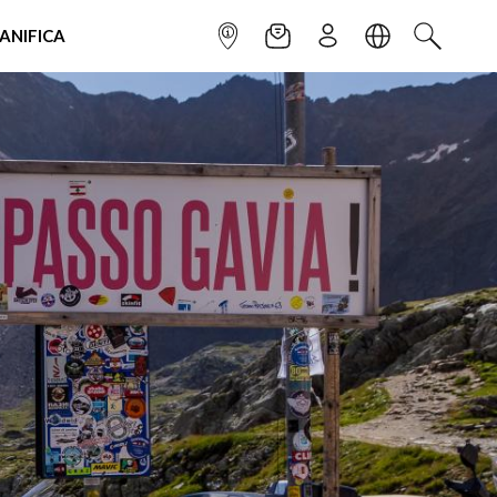
IANIFICA
INFOPOINT
NEWSLETTER
ISCRIVITI
LINGUA
CERCA