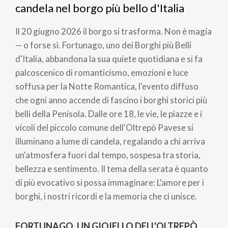
pane
candela nel borgo più bello d'Italia
Il 20 giugno 2026 il borgo si trasforma. Non è magia
— o forse sì. Fortunago, uno dei Borghi più Belli
d'Italia, abbandona la sua quiete quotidiana e si fa
palcoscenico di romanticismo, emozioni e luce
soffusa per la Notte Romantica, l'evento diffuso
che ogni anno accende di fascino i borghi storici più
belli della Penisola. Dalle ore 18, le vie, le piazze e i
vicoli del piccolo comune dell'Oltrepò Pavese si
illuminano a lume di candela, regalando a chi arriva
un'atmosfera fuori dal tempo, sospesa tra storia,
bellezza e sentimento. Il tema della serata è quanto
di più evocativo si possa immaginare: L'amore per i
borghi, i nostri ricordi e la memoria che ci unisce.
FORTUNAGO, UN GIOIELLO DELL'OLTREPÒ