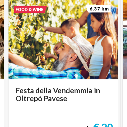
6.37 km
FOOD & WINE
Festa
della
Vendemmia
in
Oltrepò
Pavese
€ 20