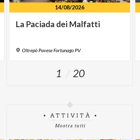
Un invito a vivere la bellezza dell’Oltrepò con occhi
14/08/2026
innamorati, nella cornice autentica e poetica di uno
dei suoi borghi più affascinanti.
La
Paciada
dei
Malfatti
Oltrepò
Pavese
Fortunago
PV
1
20
ATTIVITÀ
Mostra tutti