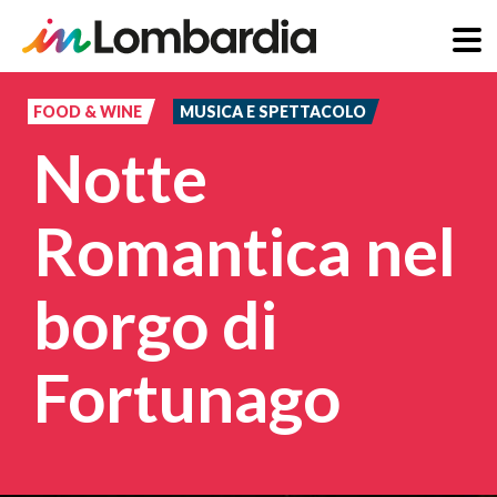
Salta
al
FOOD & WINE
MUSICA E SPETTACOLO
contenuto
Notte
principale
Romantica nel
borgo di
Fortunago