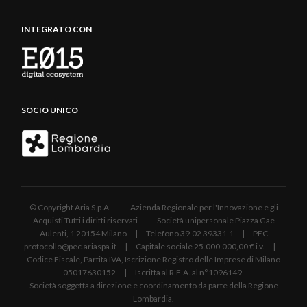
INTEGRATO CON
SOCIO UNICO
© Copyright Aria S.p.A. - Azienda Regionale per l'Innovazione e gli
Acquisti Tutti i diritti riservati - Società unipersonale Piazza Gae
Aulenti, 1 20154 Milano | Telefono 39.02 39331.1 | PEC
protocollo@pec.ariaspa.it | Capitale sociale 25.000.000,00 € i.v. |
Codice Fiscale, Partita IVA, Iscrizione Registro delle Imprese di Milano
05017630152 | Iscritta al R.E.A. al n°1096149.
Società soggetta a direzione e coordinamento da parte della Regione
Lombardia.