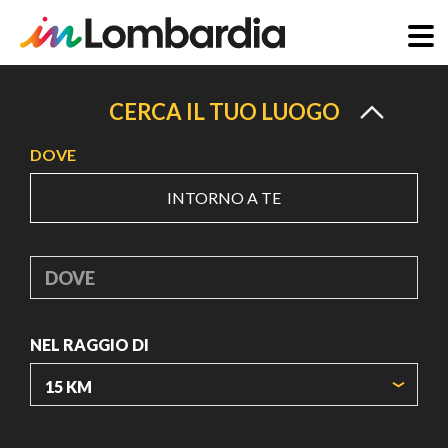
Salta
al
CERCA IL TUO LUOGO
contenuto
DOVE
principale
INTORNO A TE
DOVE
NEL RAGGIO DI
ORIGIN COORDINATES