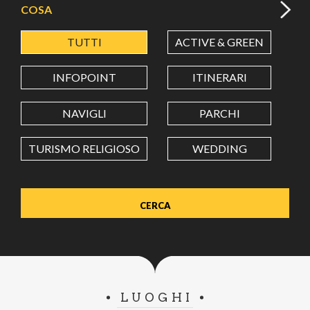
COSA
TUTTI
ACTIVE & GREEN
A
LATITUDINE
INFOPOINT
ITINERARI
LONGITUDINE
NAVIGLI
PARCHI
TURISMO RELIGIOSO
WEDDING
Value in decimal degrees. Use dot (.) as decimal separator.
LUOGHI