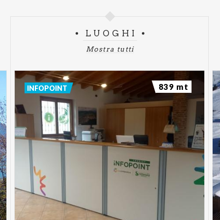
dell’artista di Jung.
ORARI DI APERTURA
LUOGHI
Tutti i giorni: 10.00 - 12.30 / 16.00 - 19.30
Mostra tutti
Chiuso martedì e mercoledì
Ingresso gratuito
BIOGRAFIA LUIGI PROFETA
839 mt
INFOPOINT
Nasce a Milano nel 1969 e già da ragazzo la vena
artistica cresce con lui, prima con la fotografia poi la
scultura e infine la pittura, spinto e stimolato da
Alfonso Madalumi. Nel 2004 la sua prima personale
a Milano, dove riscuote un grandissimo successo.
Da allora oltre a innumerevoli collaborazioni con
fotografi internazionali, continua instancabile la sua
ricerca.
Sono oltre 200 le esposizioni tra collettive e