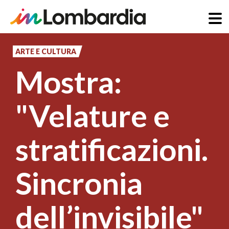
Salta
al
ARTE E CULTURA
contenuto
Mostra:
principale
"Velature e
stratificazioni.
Sincronia
dell’invisibile"