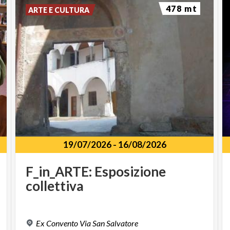
478 mt
ARTE E CULTURA
19/07/2026
-
16/08/2026
F_in_ARTE:
Esposizione
collettiva
Ex
Convento
Via
San
Salvatore