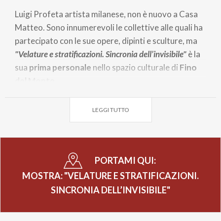
Luigi Profeta artista milanese, non è nuovo a Casa
Matteo. Sono innumerevoli le collettive alle quali ha
partecipato con le sue opere, dipinti e sculture, ma
"Velature e stratificazioni. Sincronia dell’invisibile"
è la
sua
prima personale
nello spazio culturale di
Fino
del Monte.
Le forti emozioni che si vivono leggendo le sue
opere, non lasciano indifferente il fruitore, che
LEGGI TUTTO
difficilmente le accosta ad altre, vista la sua forte
personalità.
In uno scritto di Alberto Moioli le opere di Profeta
PORTAMI QUI:
sono presentate come un’esperienza che lui vive
MOSTRA: "VELATURE E STRATIFICAZIONI.
profondamente, osservandole, non si ferma alla
SINCRONIA DELL’INVISIBILE"
superficie della tela, ma scava lì dove si annidano i
pensieri più profondi, dati anche dalla conoscenza