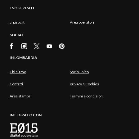
I NOSTRI SITI
ariaspa.it
Area operatori
SOCIAL
IN LOMBARDIA
Chi siamo
Socio unico
Contatti
Privacy e Cookies
Area stampa
Termini e condizioni
INTEGRATO CON