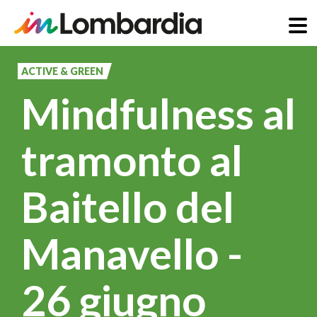
Salta
al
ACTIVE & GREEN
contenuto
Mindfulness al
principale
tramonto al
Baitello del
Manavello -
26 giugno