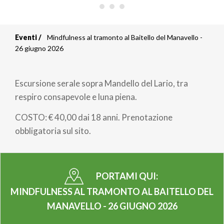
Eventi
Mindfulness al tramonto al Baitello del Manavello -
Briciole
26 giugno 2026
di
Escursione serale sopra Mandello del Lario, tra
pane
respiro consapevole e luna piena.
COSTO: € 40,00 dai 18 anni. Prenotazione
obbligatoria sul sito.
PORTAMI QUI:
MINDFULNESS AL TRAMONTO AL BAITELLO DEL
MANAVELLO - 26 GIUGNO 2026