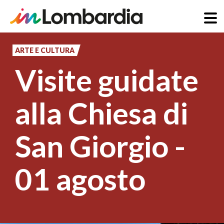
Salta
al
ARTE E CULTURA
contenuto
Visite guidate
principale
alla Chiesa di
San Giorgio -
01 agosto