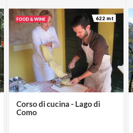
622 mt
FOOD & WINE
Corso
di
cucina
-
Lago
di
Como