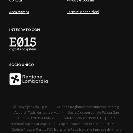
Contatti
Privacy e Cookies
Area stampa
Termini e condizioni
INTEGRATO CON
SOCIO UNICO
© Copyright Aria S.p.A. - Azienda Regionale per l'Innovazione e gli
Acquisti Tutti i diritti riservati - Società unipersonale Piazza Gae
Aulenti, 1 20154 Milano | Telefono 39.02 39331.1 | PEC
protocollo@pec.ariaspa.it | Capitale sociale 25.000.000,00 € i.v. |
Codice Fiscale, Partita IVA, Iscrizione Registro delle Imprese di Milano