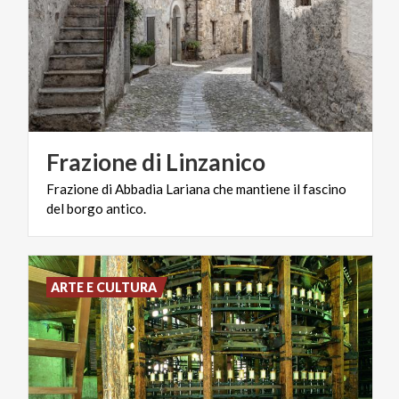
Frazione
di
Linzanico
Frazione
di
Abbadia
Lariana
che
mantiene
il
fascino
del
borgo
antico.
ARTE E CULTURA