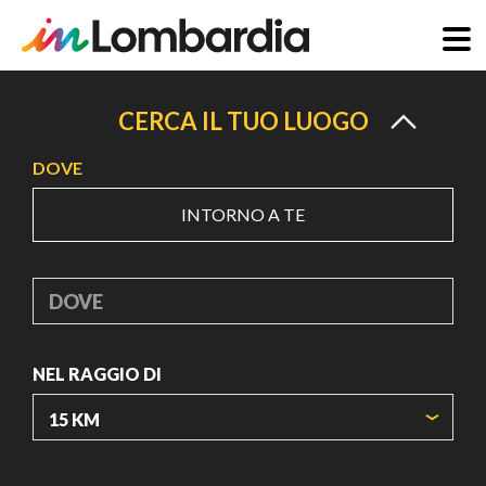
Salta
al
CERCA IL TUO LUOGO
contenuto
DOVE
principale
INTORNO A TE
DOVE
NEL RAGGIO DI
ORIGIN COORDINATES