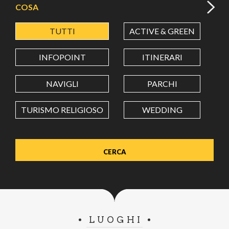
COSA
TUTTI
ACTIVE & GREEN
A
LATITUDINE
INFOPOINT
ITINERARI
LONGITUDINE
NAVIGLI
PARCHI
TURISMO RELIGIOSO
WEDDING
Value in decimal degrees. Use dot (.) as decimal separator.
LUOGHI