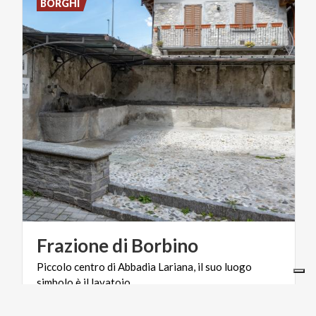
BORGHI
Frazione
di
Borbino
Piccolo
centro
di
Abbadia
Lariana,
il
suo
luogo
simbolo
è
il
lavatoio.