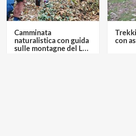
Camminata
Trekk
naturalistica con guida
con
as
sulle montagne del Lago di Como
€ 75
da
da
BELLAGIO TREEB, VIA DANTE,
d
BELLAGIO
LAGHI
LAGHI