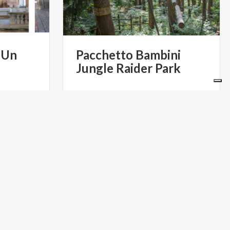
«Un
Pacchetto
Bambini
Jungle
Raider
Park
€ 17
da
€ 1
da
da
JUNGLE RAIDER PARK, VIA PIANO
TURABARNI
RANCIO, PIANO RANCIO
LAGHI