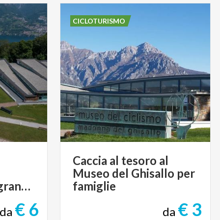
CICLOTURISMO
Caccia al tesoro al
Museo del Ghisallo per
memorabilia dei grandi campioni
famiglie
€ 6
€ 3
da
da