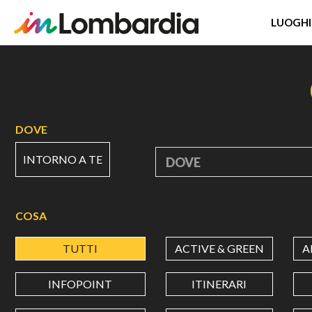
LUOGHI
Salta
al
contenuto
principale
DOVE
INTORNO A TE
DOVE
COSA
TUTTI
ACTIVE & GREEN
A
INFOPOINT
ITINERARI