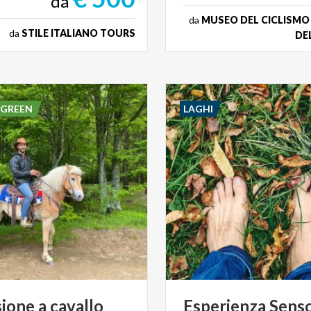
da
da
MUSEO DEL CICLISM
da
STILE ITALIANO TOURS
DE
 GREEN
LAGHI
sione
a
cavallo
Esperienza
Senso