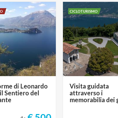
DO
CICLOTURISMO
orme di Leonardo
Visita guidata
il Sentiero del
attraverso i
ante
€ 500