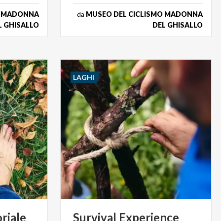
O MADONNA
da
MUSEO DEL CICLISMO MADONNA
L GHISALLO
DEL GHISALLO
LAGHI
riale
Survival
Experience