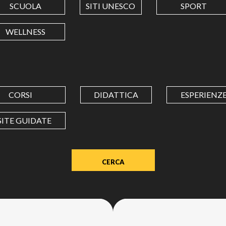
SCUOLA
SITI UNESCO
SPORT
LONGITUDINE
WELLNESS
Value
in
decimal
degrees.
CORSI
DIDATTICA
ESPERIENZ
Use
dot
SITE GUIDATE
(.)
as
decimal
separator.