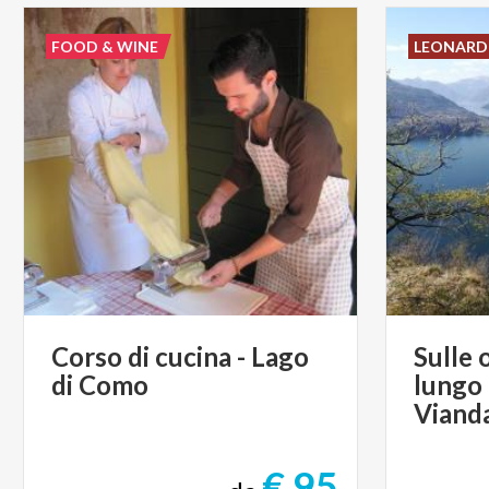
FOOD & WINE
LEONAR
Corso
di
cucina
-
Lago
Sulle 
di
Como
lungo 
Viand
€ 95