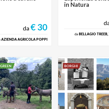
in
Natura
d
€ 30
da
da
BELLAGIO TREEB,
a
AZIENDA AGRICOLA POPPI
 GREEN
BORGHI