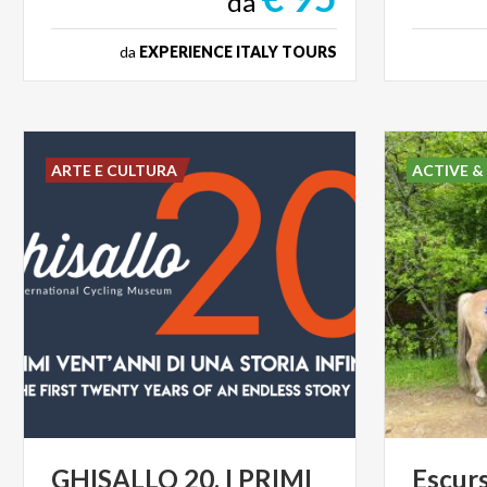
da
da
EXPERIENCE ITALY TOURS
ARTE E CULTURA
ACTIVE &
GHISALLO 20. I PRIMI
Escur