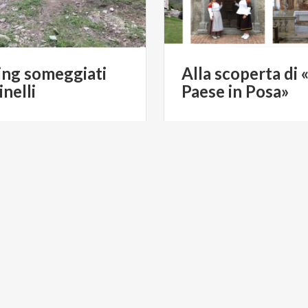
ing
someggiati
Alla
scoperta
di
inelli
Paese
in
Posa»
€ 35
da
a
AZIENDA AGRICOLA POPPI
da
CUL
LAGHI