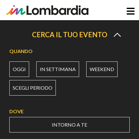
Salta
al
CERCA IL TUO EVENTO
contenuto
principale
QUANDO
OGGI
IN SETTIMANA
WEEKEND
SCEGLI PERIODO
DOVE
INTORNO A TE