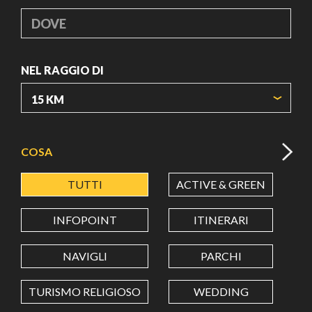
DOVE
NEL RAGGIO DI
ORIGIN COORDINATES
COSA
TUTTI
ACTIVE & GREEN
A
LATITUDINE
INFOPOINT
ITINERARI
LONGITUDINE
NAVIGLI
PARCHI
TURISMO RELIGIOSO
WEDDING
Value in decimal degrees. Use dot (.) as decimal separator.