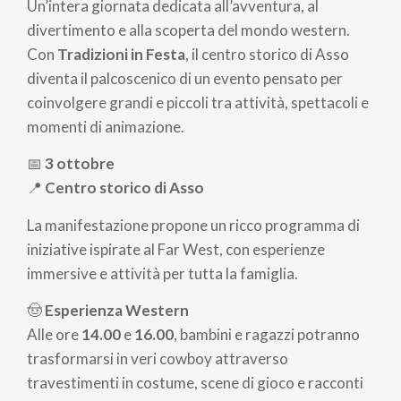
di
Un’intera giornata dedicata all’avventura, al
pane
divertimento e alla scoperta del mondo western.
Con
Tradizioni in Festa
, il centro storico di Asso
diventa il palcoscenico di un evento pensato per
coinvolgere grandi e piccoli tra attività, spettacoli e
momenti di animazione.
📅
3 ottobre
📍
Centro storico di Asso
La manifestazione propone un ricco programma di
iniziative ispirate al Far West, con esperienze
immersive e attività per tutta la famiglia.
🤠
Esperienza Western
Alle ore
14.00
e
16.00
, bambini e ragazzi potranno
trasformarsi in veri cowboy attraverso
travestimenti in costume, scene di gioco e racconti