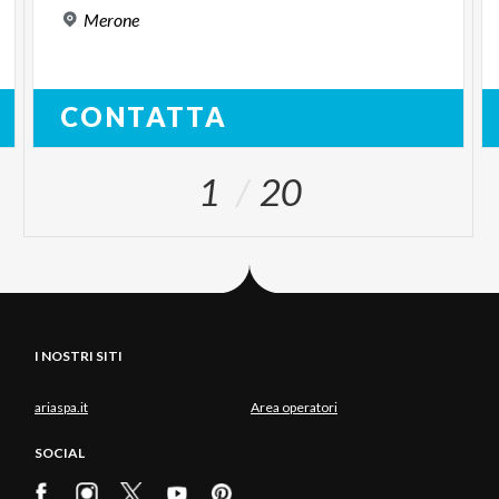
Merone
CONTATTA
1
20
I NOSTRI SITI
ariaspa.it
Area operatori
SOCIAL