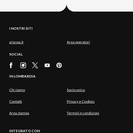
I NOSTRI SITI
ariaspa.it
Area operatori
SOCIAL
IN LOMBARDIA
Chi siamo
Socio unico
Contatti
Privacy e Cookies
Area stampa
Termini e condizioni
INTEGRATO CON