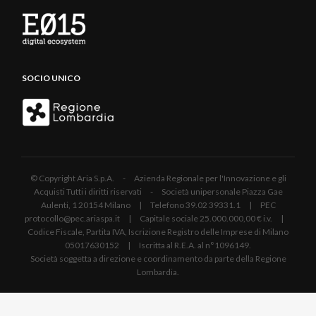
SOCIO UNICO
© Copyright Aria S.p.A. - Azienda Regionale per l'Innovazione e gli
Acquisti Tutti i diritti riservati - Società unipersonale Piazza Gae
Aulenti, 1 20154 Milano | Telefono 39.02 39331.1 | PEC
protocollo@pec.ariaspa.it | Capitale sociale 25.000.000,00 € i.v. |
Codice Fiscale, Partita IVA, Iscrizione Registro delle Imprese di Milano
05017630152 | Iscritta al R.E.A. al n°1096149.
Società soggetta a direzione e coordinamento da parte della Regione
Lombardia.