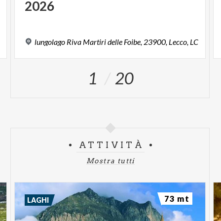
2026
,
lungolago
Riva
Martiri
delle
Foibe,
23900,
Lecco,
LC
1
20
ATTIVITÀ
Mostra tutti
73 mt
LAGHI