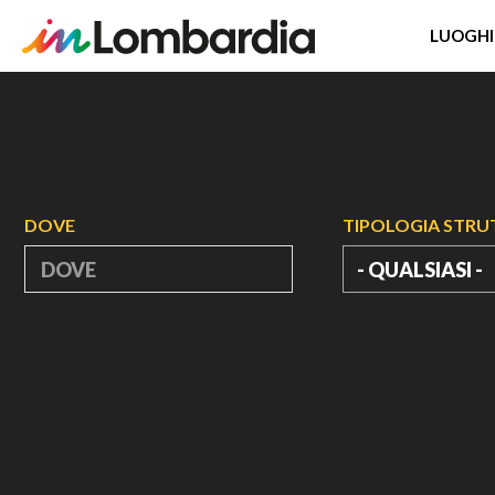
LUOGHI
Salta
al
contenuto
principale
DOVE
TIPOLOGIA STR
- QUALSIASI -