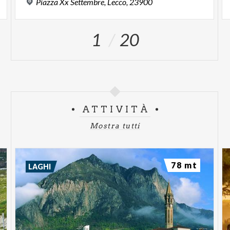
Piazza
Xx
Settembre,
Lecco,
23900
1
20
ATTIVITÀ
Mostra tutti
78 mt
LAGHI