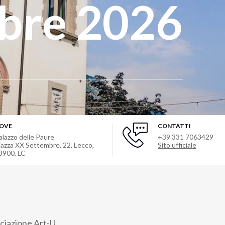
bre 2026
OVE
CONTATTI
alazzo delle Paure
+39 331 7063429
iazza XX Settembre, 22, Lecco,
Sito ufficiale
3900, LC
ociazione Art-U.