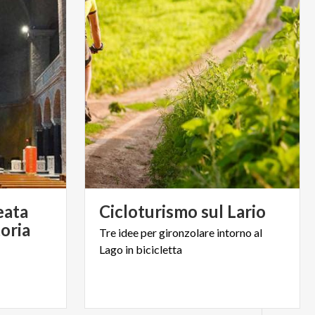
eata
Cicloturismo
sul
Lario
toria
Tre
idee
per
gironzolare
intorno
al
Lago
in
bicicletta