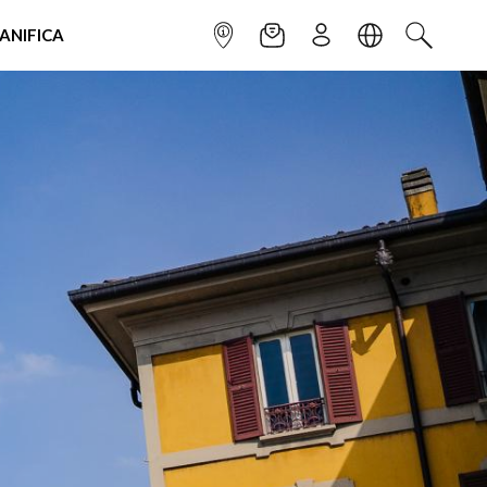
IANIFICA
INFOPOINT
NEWSLETTER
ISCRIVITI
LINGUA
CERCA