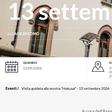
13 settem
da
LAGO DI COMO
QUANDO
D
13/09/2026
P
P
2
Eventi
Visita guidata alla mostra "Hokusai" - 13 settembre 2026
Briciole
di
A cura dell'Ass