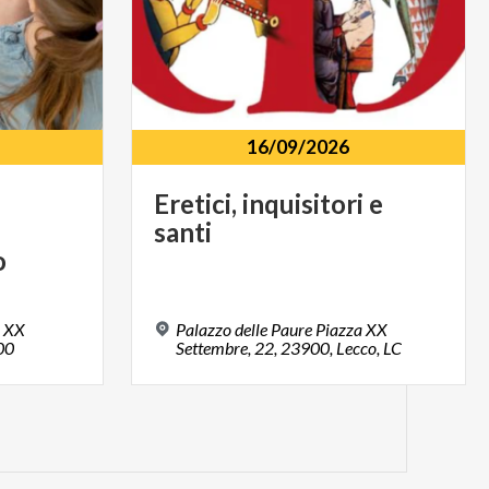
16/09/2026
Eretici,
inquisitori
e
santi
o
a XX
Palazzo delle Paure Piazza XX
00
Settembre, 22, 23900, Lecco, LC