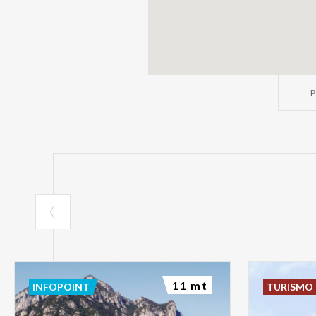
P
11 mt
INFOPOINT
TURISMO 