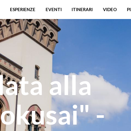
ESPERIENZE
EVENTI
ITINERARI
VIDEO
P
data alla
okusai" -