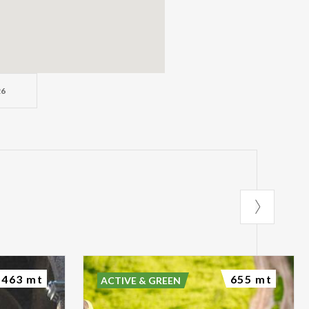
26
463 mt
655 mt
ACTIVE & GREEN