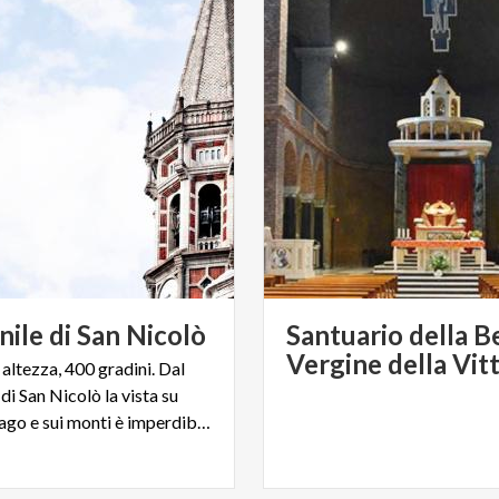
nile
di
San
Nicolò
Santuario della B
Vergine della Vit
 altezza, 400 gradini. Dal
i San Nicolò la vista su
Lecco, sul lago e sui monti è imperdibile