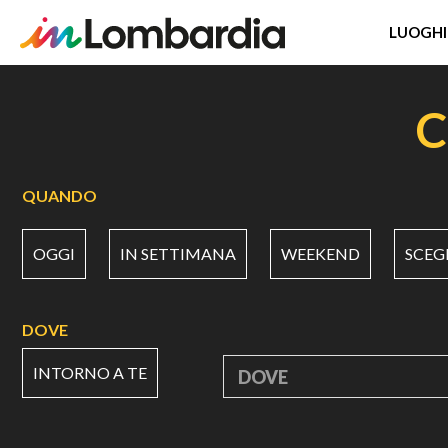
LUOGHI
Salta
al
C
contenuto
principale
QUANDO
OGGI
IN SETTIMANA
WEEKEND
SCEG
DOVE
INTORNO A TE
DOVE