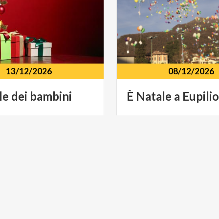
13/12/2026
08/12/2026
le
dei
bambini
È
Natale
a
Eupilio
nfiteatro Piazza Brenna, 2,
Centro storico Via E. Schei
io (CO)
Eupilio (CO)
E
MUSICA E SPETTACOLO