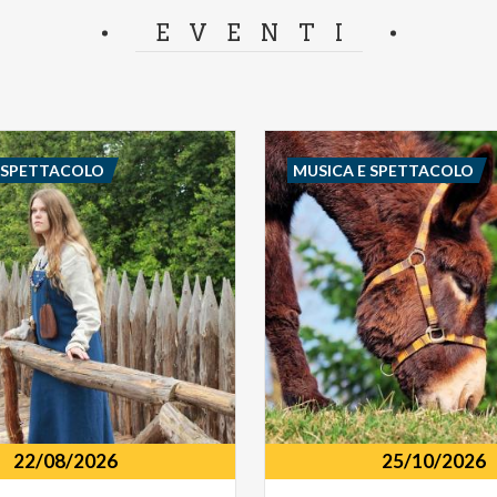
separator.
EVENTI
E SPETTACOLO
MUSICA E SPETTACOLO
22/08/2026
25/10/2026