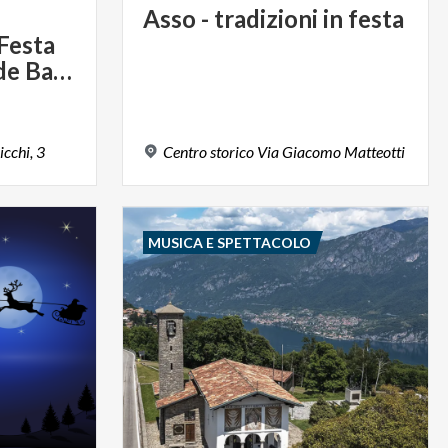
Asso
-
tradizioni
in
festa
 Festa
dell’Asino e Fera de Barni
icchi,
3
Centro
storico
Via
Giacomo
Matteotti
MUSICA E SPETTACOLO