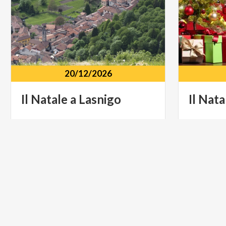
20/12/2026
Il
Natale
a
Lasnigo
Il
Nata
Centro storico - Ex scuola Via G
Piazza A
Fioroni, 7, Lasnigo (CO)
Proserp
MUSICA E SPETTACOLO
LIFESTYL