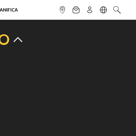
IANIFICA
INFOPOINT
NEWSLETTER
ISCRIVITI
LINGUA
CERCA
TO