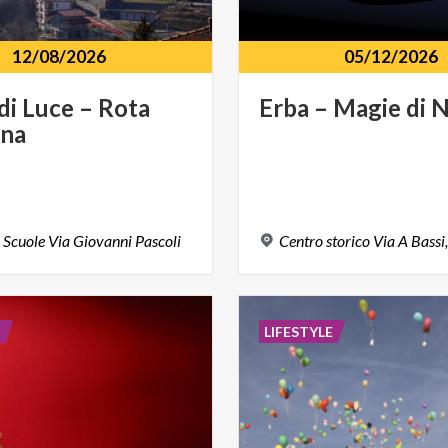
12/08/2026
05/12/2026
di
Luce
–
Rota
Erba
–
Magie
di
N
gna
e
Scuole
Via
Giovanni
Pascoli
Centro
storico
Via
A
Bassi,
E
LIFESTYLE