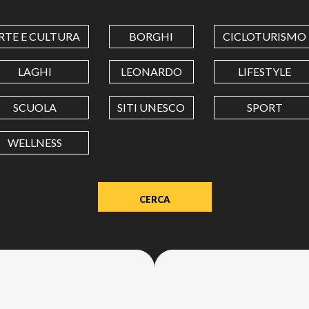
COORDINATES
RTE E CULTURA
BORGHI
CICLOTURISMO
LATITUDINE
LAGHI
LEONARDO
LIFESTYLE
SCUOLA
SITI UNESCO
SPORT
LONGITUDINE
WELLNESS
Value
in
decimal
degrees.
Use
dot
(.)
as
decimal