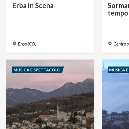
Erba
in
Scena
Sorma
tempo
Erba
(CO)
Centro
s
MUSICA E SPETTACOLO
MUSICA 