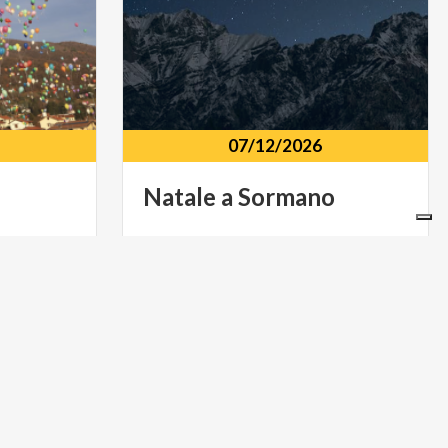
07/12/2026
Natale
a
Sormano
bler 11,
Centro storico Località Colma,
Sormano (CO)
MUSICA E SPETTACOLO