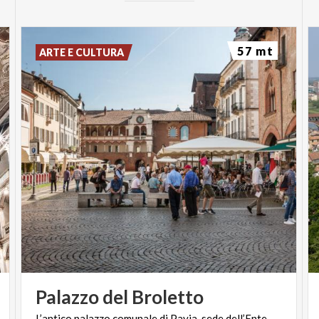
57 mt
ARTE E CULTURA
Palazzo
del
Broletto
L’antico
palazzo
comunale
di
Pavia,
sede
dell’Ente