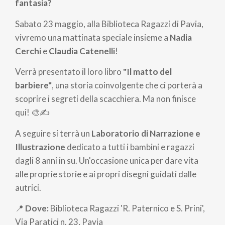
pane
fantasia?
Sabato 23 maggio, alla Biblioteca Ragazzi di Pavia,
vivremo una mattinata speciale insieme a
Nadia
Cerchi
e
Claudia Catenelli
!
Verrà presentato il loro libro
"Il matto del
barbiere"
, una storia coinvolgente che ci porterà a
scoprire i segreti della scacchiera. Ma non finisce
qui! 🎨✍️
A seguire si terrà un
Laboratorio di Narrazione e
Illustrazione
dedicato a tutti i bambini e ragazzi
dagli 8 anni in su. Un'occasione unica per dare vita
alle proprie storie e ai propri disegni guidati dalle
autrici.
📍
Dove:
Biblioteca Ragazzi 'R. Paternico e S. Prini',
Via Paratici n. 23, Pavia