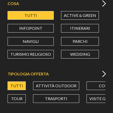
COSA
TUTTI
ACTIVE & GREEN
A
LATITUDINE
INFOPOINT
ITINERARI
LONGITUDINE
NAVIGLI
PARCHI
TURISMO RELIGIOSO
WEDDING
Value in decimal degrees. Use dot (.) as decimal separator.
TIPOLOGIA OFFERTA
TUTTI
ATTIVITÀ OUTDOOR
CORSI
TOUR
TRASPORTI
VISITE GUI