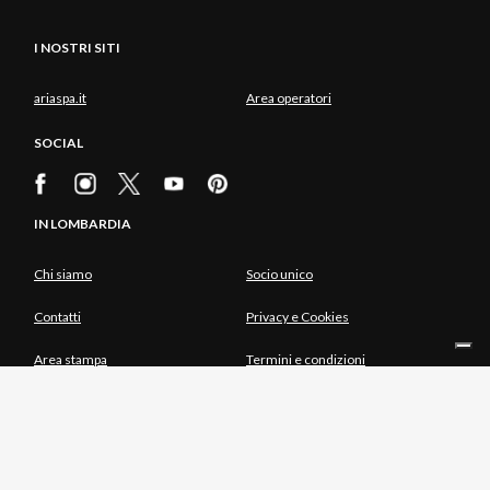
I NOSTRI SITI
ariaspa.it
Area operatori
SOCIAL
IN LOMBARDIA
Chi siamo
Socio unico
Contatti
Privacy e Cookies
Area stampa
Termini e condizioni
INTEGRATO CON