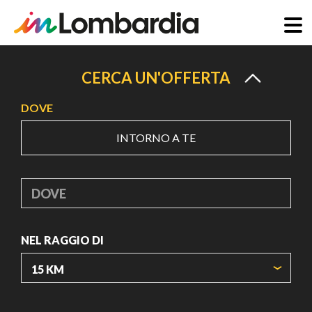
Salta
al
CERCA UN'OFFERTA
contenuto
DOVE
principale
INTORNO A TE
DOVE
NEL RAGGIO DI
ORIGIN COORDINATES