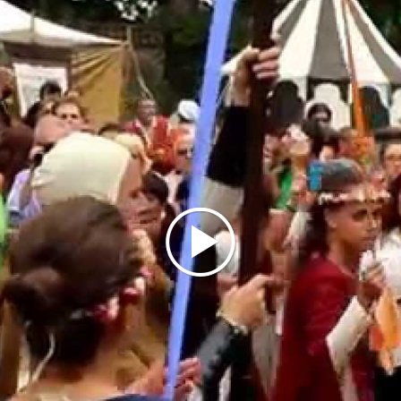
l'occasione e i tamburi itineranti che accompagnano i
visitatori tra un'attrazione e l'altra. In Piazza Dal
Verme, nel frattempo, resta allestita la scenografia
medievale del borgo.
LA CENA MEDIEVALE AI PIEDI DEL CASTELLO
Sabato sera, alle 20.30, ai piedi del Castello Dal
Verme si tiene la suggestiva cena medievale,
l'appuntamento conviviale che chiude la prima
giornata della manifestazione. La partecipazione
richiede la prenotazione, da effettuare contattando
i numeri 324 861 0242 e 366 354 7184.
AREA FOOD E TRUCK
Sia sabato 15 sia domenica 16 agosto è attiva
un'area food e truck, a disposizione dei visitatori per