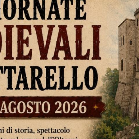
possedimento della famiglia che ha dato il nome al
maniero, un complesso difensivo che nei secoli ha
resistito a numerosi assedi. Le vie acciottolate del
centro storico, che nei giorni della manifestazione si
trasformano in un villaggio medievale,
custodiscono anche il Museo d'arte contemporanea
Giuseppe e Titina Dal Verme e il Magazzino dei
Ricordi, spazio dedicato alla memoria storica del
borgo. Zavattarello è facilmente raggiungibile da
Pavia, Piacenza, Voghera e Varzi, ed è una tappa
ideale per chi visita l'Oltrepò Pavese anche per la
sua tradizione gastronomica.
DOMANDE FREQUENTI SULLE
GIORNATE MEDIEVALI DI
ZAVATTARELLO 2026
Quando si svolgono le Giornate Medievali di