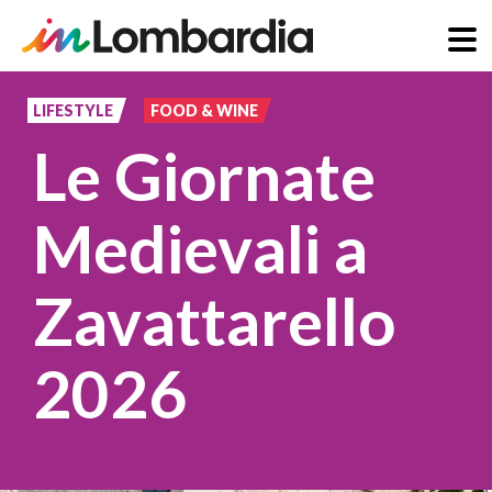
Salta
al
LIFESTYLE
FOOD & WINE
contenuto
Le Giornate
principale
Medievali a
Zavattarello
2026