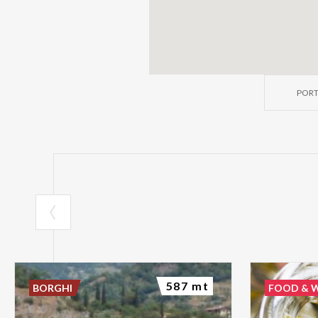
PORT
587 mt
BORGHI
FOOD & 