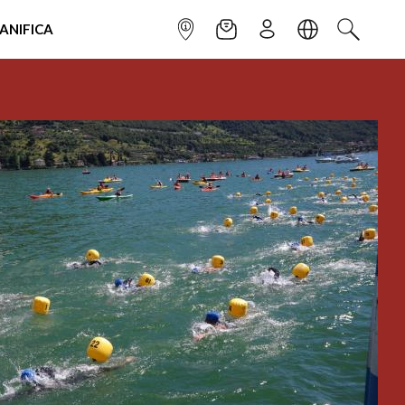
IANIFICA
INFOPOINT
NEWSLETTER
ISCRIVITI
LINGUA
CERCA