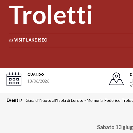
Troletti
da
VISIT LAKE ISEO
QUANDO
D
13/06/2026
L
V
Eventi
Gara di Nuoto all'Isola di Loreto - Memorial Federico Trolet
Briciole
di
Sabato 13 giu
pane