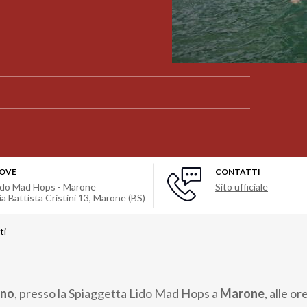
OVE
CONTATTI
ido Mad Hops - Marone
Sito ufficiale
ia Battista Cristini 13
,
Marone (BS)
ti
gno
, presso la Spiaggetta Lido Mad Hops a
Marone
, alle or