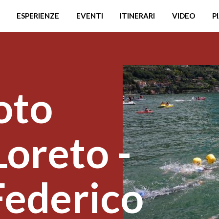
ESPERIENZE
EVENTI
ITINERARI
VIDEO
P
oto
 Loreto -
Federico