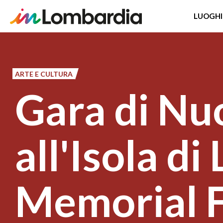
LUOGHI
Salta
al
contenuto
ARTE E CULTURA
principale
Gara di Nu
all'Isola di
Memorial 