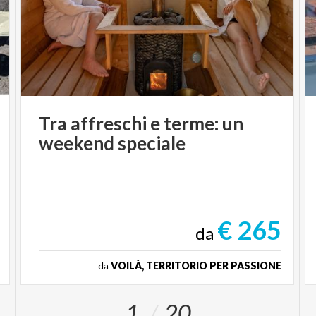
Tra
affreschi
e
terme:
un
weekend
speciale
€ 265
da
da
VOILÀ, TERRITORIO PER PASSIONE
1
20