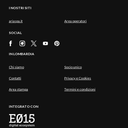
I NOSTRI SITI
ariaspa.it
Area operatori
SOCIAL
IN LOMBARDIA
Chi siamo
Socio unico
Contatti
Privacy e Cookies
Area stampa
Termini e condizioni
INTEGRATO CON