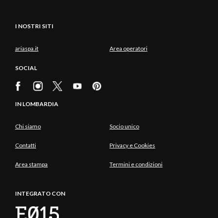
I NOSTRI SITI
ariaspa.it
Area operatori
SOCIAL
IN LOMBARDIA
Chi siamo
Socio unico
Contatti
Privacy e Cookies
Area stampa
Termini e condizioni
INTEGRATO CON