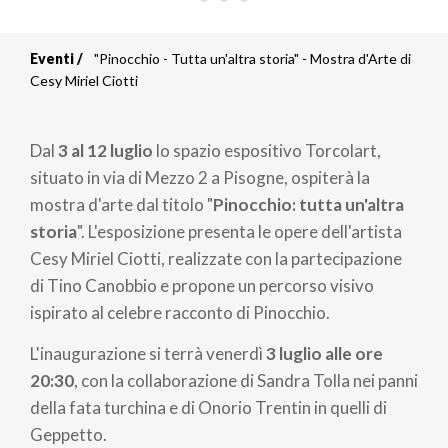
Eventi
"Pinocchio - Tutta un'altra storia" - Mostra d'Arte di
Briciole
Cesy Miriel Ciotti
di
Dal
3 al 12 luglio
lo spazio espositivo Torcolart,
pane
situato in via di Mezzo 2 a Pisogne, ospiterà la
mostra d'arte dal titolo "
Pinocchio: tutta un'altra
storia
". L'esposizione presenta le opere dell'artista
Cesy Miriel Ciotti, realizzate con la partecipazione
di Tino Canobbio e propone un percorso visivo
ispirato al celebre racconto di Pinocchio.
L'inaugurazione si terrà venerdì
3 luglio alle ore
20:30
, con la collaborazione di Sandra Tolla nei panni
della fata turchina e di Onorio Trentin in quelli di
Geppetto.