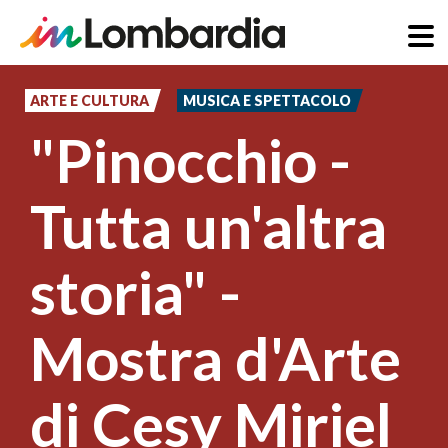
Salta
al
ARTE E CULTURA
MUSICA E SPETTACOLO
contenuto
"Pinocchio -
principale
Tutta un'altra
storia" -
Mostra d'Arte
di Cesy Miriel