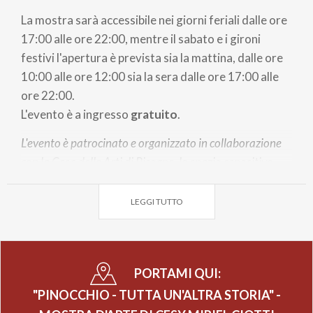
La mostra sarà accessibile nei giorni feriali dalle ore
17:00 alle ore 22:00, mentre il sabato e i gironi
festivi l'apertura è prevista sia la mattina, dalle ore
10:00 alle ore 12:00 sia la sera dalle ore 17:00 alle
ore 22:00.
L'evento è a ingresso
gratuito
.
L'evento è patrocinato e organizzato in collaborazione
con la Casa delle Arti di Pisogne, lo spazio espositivo
Torcolart e il Lago d'Iseo.
LEGGI TUTTO
PORTAMI QUI:
"PINOCCHIO - TUTTA UN'ALTRA STORIA" -