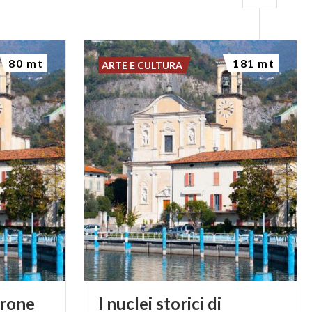
80 mt
181 mt
ARTE E CULTURA
rone
I nuclei storici di