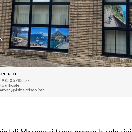
O
ONTATTI
39 030 5785877
to ufficiale
arone@visitlakeiseo.info