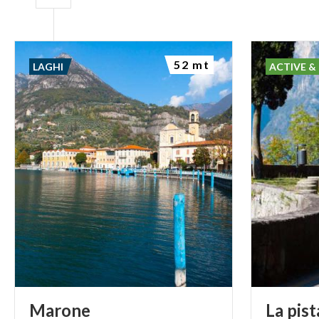
52 mt
LAGHI
ACTIVE &
Marone
La pis