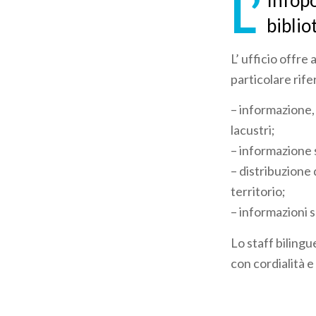
L’
Infopo
pane
biblio
L’ ufficio offre 
particolare rife
– informazione, 
lacustri;
– informazione s
– distribuzione 
territorio;
– informazioni su
Lo staff bilingu
con cordialità e