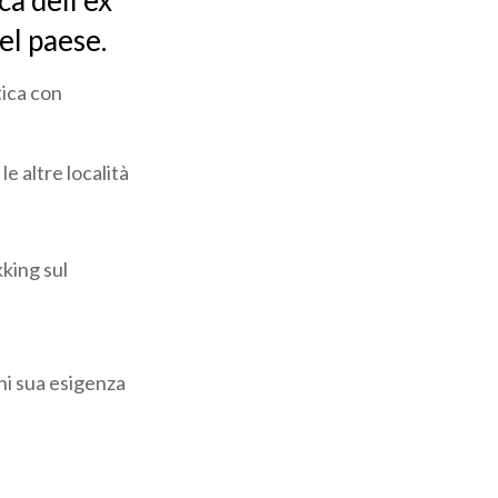
ca dell’ex
el paese.
stica con
le altre località
kking sul
gni sua esigenza