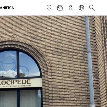
IANIFICA
INFOPOINT
NEWSLETTER
ISCRIVITI
LINGUA
CERCA