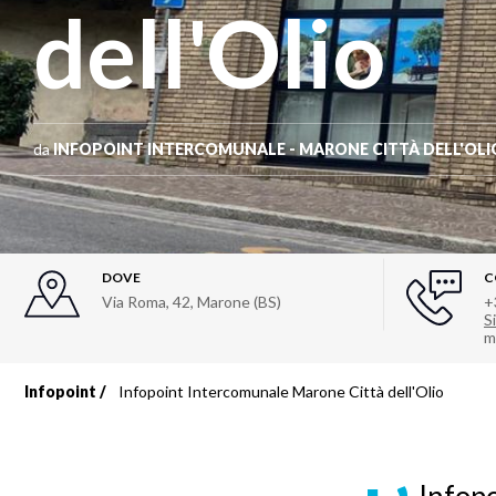
dell'Olio
da
INFOPOINT INTERCOMUNALE - MARONE CITTÀ DELL'OLI
DOVE
C
Via Roma, 42, Marone (BS)
+
Si
m
Infopoint
Infopoint Intercomunale Marone Città dell'Olio
Briciole
di