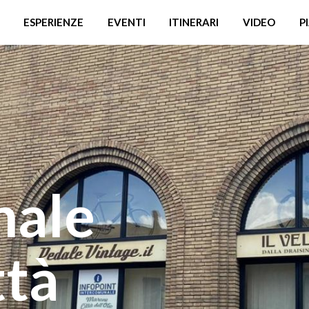
ESPERIENZE
EVENTI
ITINERARI
VIDEO
P
nale
ttà