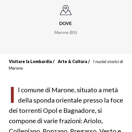
DOVE
Marone (BS)
Visitare la Lombardia
Arte & Cultura
I nuclei storici di
Briciole
Marone
di
I
pane
l comune di Marone, situato a metà
della sponda orientale presso la foce
dei torrenti Opol e Bagnadore, si
compone di varie frazioni: Ariolo,
Collepiano, Ponzano, Pregasso, Vesto e