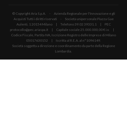
© Copyright Aria S.p.A. - Azienda Regionale per l'Innovazione e gli
Acquisti Tutti i diritti riservati - Società unipersonale Piazza Gae
Aulenti, 1 20154 Milano | Telefono 39.02 39331.1 | PEC
protocollo@pec.ariaspa.it | Capitale sociale 25.000.000,00 € i.v. |
Codice Fiscale, Partita IVA, Iscrizione Registro delle Imprese di Milano
05017630152 | Iscritta al R.E.A. al n°1096149.
Società soggetta a direzione e coordinamento da parte della Regione
Lombardia.