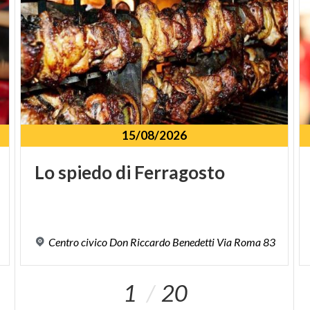
l’itinerario pedonale “della valle” che risale la costa
del monte attraverso una ripida quanto suggestiva
stradina, fatta in acciottolato e con dei gradini di
pietra al centro. Il percorso transita per il piccolo
nucleo abitato di Piazze dove, nei pressi della
ferrovia, si nota la muratura di una casa-torre di
epoca bassomedievale.
15/08/2026
Lungo il viottolo discende un’importante sorgente
di origine carsica: la Festola che faceva funzionare le
Lo
spiedo
di
Ferragosto
pale dei mulini (ben 28 ruote di mulino nel ’400);
successivamente, con l’avvento
dell’industrializzazione, le ruote servirono per
azionare i macchinari per la lavorazione della lana e
Centro
civico
Don
Riccardo
Benedetti
Via
Roma
83
della seta. La sorgente è attualmente in parte
incanalata.
1
20
La salita si conclude a
Ponzano
, posto sulla strada