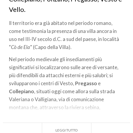
Vello.
Il territorio era già abitato nel periodo romano,
come testimonia la presenza di una villa ancora in
uso nel III-IV secolo d.C. a sud del paese, in località
“
Cò de Ela
” (Capo della Villa).
Nel periodo medievale gli insediamenti più
significativi si localizzarono sulle aree di versante,
più difendibili da attacchi esterni e più salubri; si
svilupparono i centri di Vesto,
Pregasso
e
Collepiano
, situati oggi come allora sulla strada
Valeriana o Valligiana, via di comunicazione
montana che, attraverso la riviera sebina,
conduceva alla Valle Camonica. Probabilmente la
presenza benedettina e l’azione della pieve di Sale
LEGGI TUTTO
Marasino favorirono in questi secoli lo sviluppo