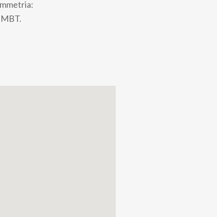
simmetria:
o MBT.