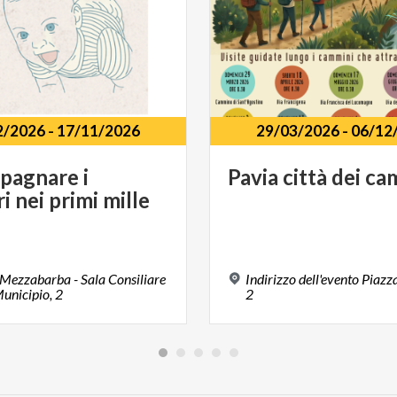
2/2026
-
17/11/2026
29/03/2026
-
06/12
pagnare i
Pavia
città
dei
ca
i nei primi mille
Mezzabarba - Sala Consiliare
Indirizzo dell'evento Piazz
unicipio, 2
2