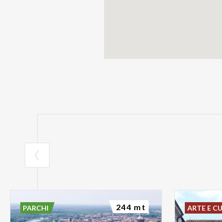
244 mt
PARCHI
ARTE E C