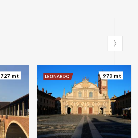
727 mt
970 mt
LEONARDO