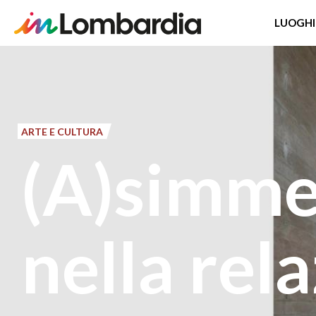
LUOGHI
Salta
al
contenuto
principale
ARTE E CULTURA
(A)simme
nella rel