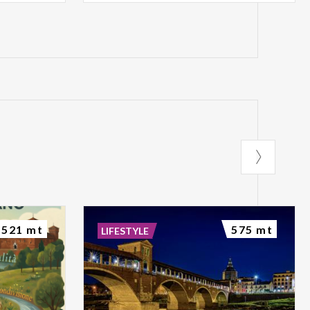
521 mt
575 mt
LIFESTYLE