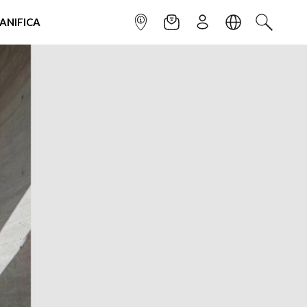
IANIFICA
INFOPOINT
NEWSLETTER
ISCRIVITI
LINGUA
CERCA