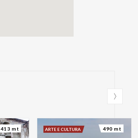
413 mt
490 mt
ARTE E CULTURA