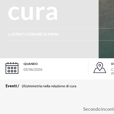
cura
da
EVENTI COMUNE DI PAVIA
QUANDO
D
03/06/2026
C
P
Eventi
(A)simmetria nella relazione di cura
Briciole
di
Secondo incontro
pane