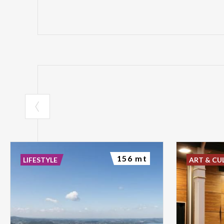
156 mt
LIFESTYLE
ART & CU