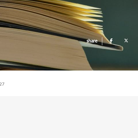
share
27