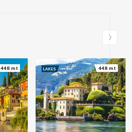
448 mt
448 mt
LAKES