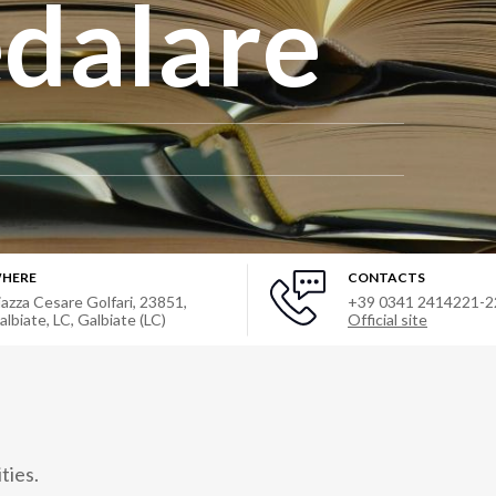
edalare
HERE
CONTACTS
iazza Cesare Golfari, 23851,
+39 0341 2414221-2
albiate, LC
,
Galbiate (LC)
Official site
ties.