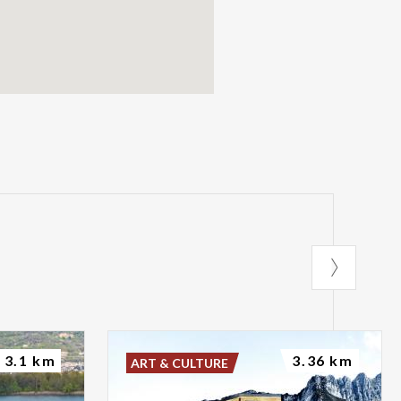
3.1 km
3.36 km
ART & CULTURE