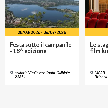
28/08/2026
-
06/09/2026
Festa
sotto
il
campanile
Le
stag
-
18^
edizione
film
lu
oratorio Via Cesare Cantù, Galbiate,
MEAB - M
23851