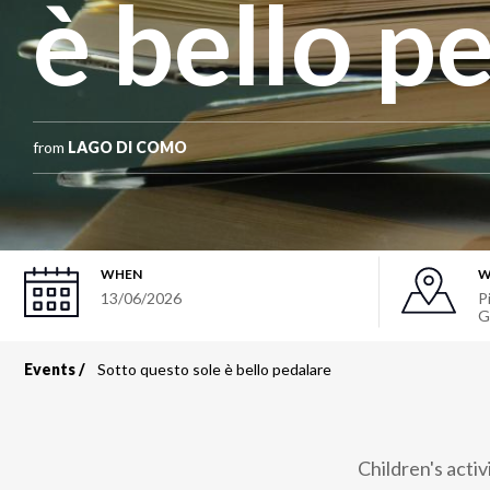
è bello p
from
LAGO DI COMO
WHEN
W
13/06/2026
P
G
Events
Sotto questo sole è bello pedalare
Breadcrumb
Children's activi