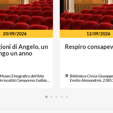
20/09/2026
12/09/2026
ioni
di
Angelo,
un
Respiro
consapev
ngo
un
anno
useo Etnografico dell'Alta
Biblioteca Civica Giuseppe
Brianza in località Camporeso Galbiate, 23851, Località Camporese