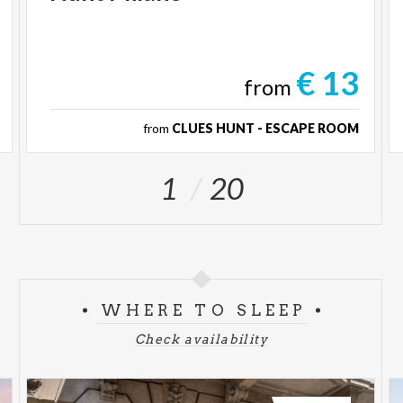
Arengario
Ore 17:00 - 17:30
Concerto Radoslov Lorkovic, Folk Balcanico
€ 13
from
Ore 18:00 - 18:30
from
CLUES HUNT - ESCAPE ROOM
Concerto Florareda Sacchi, Arpa e Percussioni
1
20
Piazza Duomo
Ore 22:00 - 22:30 - 23:00 - 23:30
Spettacoli di Video Mapping
WHERE TO SLEEP
Piazza Cambiaghi
Ore 20:50 -
Intensifies Band Selezionata Da Mlsf
Check availability
2025
Ore 21:50 -
Folkstone