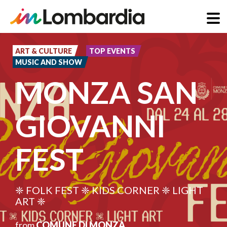
Skip
to
ART & CULTURE
TOP EVENTS
MUSIC AND SHOW
main
MONZA SAN
content
GIOVANNI
FEST
❈ FOLK FEST ❈ KIDS CORNER ❈ LIGHT
ART ❈
from
COMUNE DI MONZA