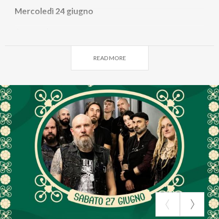
Mercoledì 24 giugno
Arengario
Ore 17:00 - 18:00
Dj Set Francesco Bianco
READ MORE
Ore 18:00 - 20:00
Dj Set Shorty (M2o Radio)
Piazza San Paolo
Ore 16:00 - 16:30
Concerto di arpa con Katia Zunino
Ore 17:30 - 18:00
Concerto duo Lunaria arpa e violino