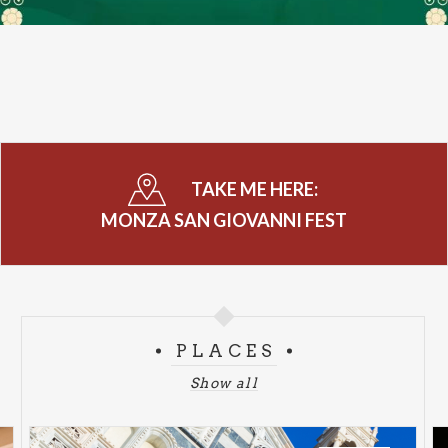
Piazza San Pietro Martire
Ore 16:30 - 17:00
Concerto duo Lunaria arpa e violino
Ore 17:00 - 17:30
Concerto di arpa con Katia Zunino
TAKE ME HERE:
MONZA SAN GIOVANNI FEST
Piazza Carrobiolo
Ore 10:30
Giochi per bambini
Ore 16:00
PLACES
Spettacoli per bambini
Show all
Piazza Duomo