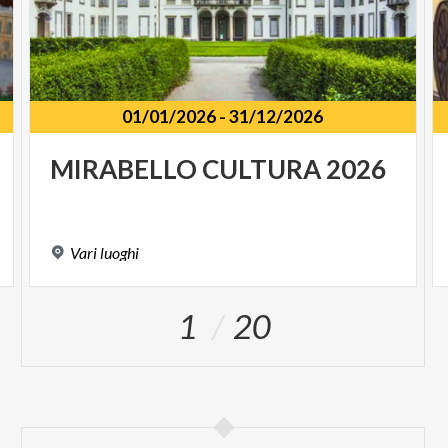
Ore 22:00 - 22:30 - 23:00 - 23:30
Spettacoli Di Video Mapping
01/01/2026
-
31/12/2026
Piazza Cambiaghi
Ore 20.20
MIRABELLO
CULTURA
2026
Blast In The Wood -
Band Selezionata Da Mlsf 2025
Ore 21.05
Vari
luoghi
Gens D’Ys Collettivo Danze Irlandesi
1
20
Ore 22:20
The Irish Party -
Meneguinness
Ore 23.50
Dj Set Alteria (Virgin Radio)