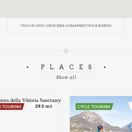
TAKE ME HERE:
CROCIERA CON APERITIVO A BORDO
PLACES
Show all
393 mt
S TOURISM
CYCLE TOURISM