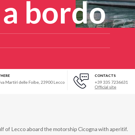
 a bordo
HERE
CONTACTS
iva Martiri delle Foibe
,
23900
Lecco
+39 335 7236631
Official site
ulf of Lecco aboard the motorship Cicogna with aperitif.