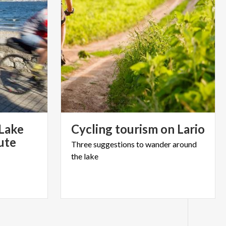
 Lake
Cycling
tourism
on
Lario
ute
Three
suggestions
to
wander
around
the
lake