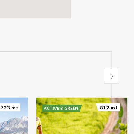
723 mt
812 mt
ACTIVE & GREEN