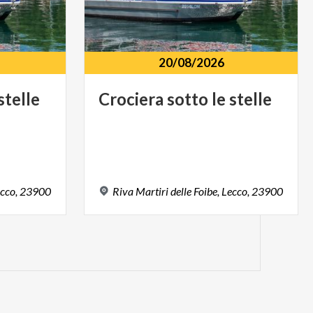
20/08/2026
stelle
Crociera
sotto
le
stelle
cco,
23900
Riva
Martiri
delle
Foibe,
Lecco,
23900