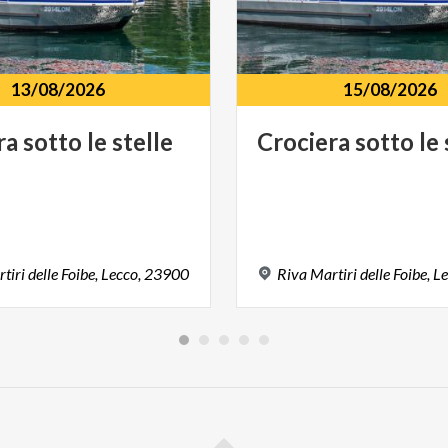
13/08/2026
15/08/2026
ra
sotto
le
stelle
Crociera
sotto
le
tiri
delle
Foibe,
Lecco,
23900
Riva
Martiri
delle
Foibe,
Le