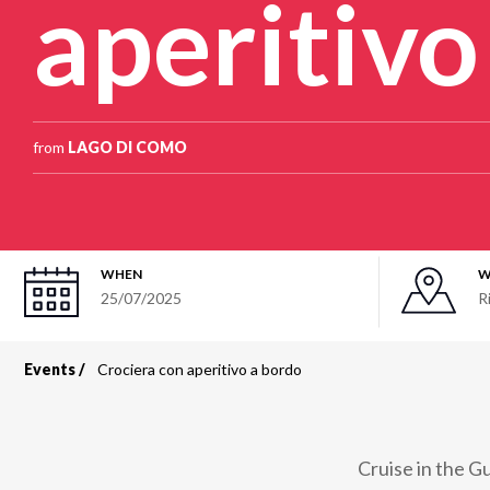
aperitivo
from
LAGO DI COMO
WHEN
W
25/07/2025
R
Events
Crociera con aperitivo a bordo
Breadcrumb
Cruise in the G