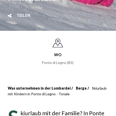
TEILEN
WO
Ponte di Legno (BS)
Was unternehmen in der Lombardei
Berge
Skiurlaub
Breadcrumb
mit Kindern in Ponte di Legno - Tonale
kiurlaub mit der Familie? In Ponte