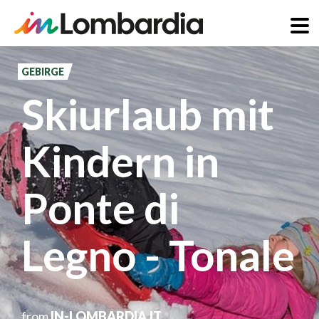
Direkt
zum
GEBIRGE
Inhalt
Skiurlaub mit
Kindern in
Ponte di
Legno - Tonale
from
IN-LOMBARDIA.IT