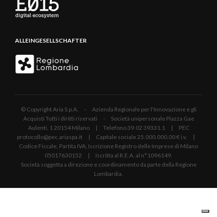
ALLEINGESELLSCHAFTER
© Copyright Aria S.p.A. - Azienda Regionale per l'Innovazione e gli
Acquisti Tutti i diritti riservati - Società unipersonale Piazza Gae
Aulenti, 1 20154 Milano | Telefono 39.02 39331.1 | PEC
protocollo@pec.ariaspa.it | Capitale sociale 25.000.000,00 € i.v. |
Codice Fiscale, Partita IVA, Iscrizione Registro delle Imprese di Milano
05017630152 | Iscritta al R.E.A. al n°1096149.
Società soggetta a direzione e coordinamento da parte della Regione
Lombardia.