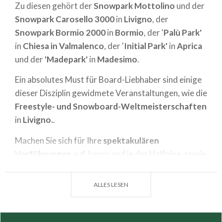
Zu diesen gehört der
Snowpark Mottolino
und der
Snowpark Carosello 3000
in
Livigno
, der
Snowpark Bormio 2000
in
Bormio
, der '
Palù Park'
in
Chiesa in Valmalenco
, der '
Initial Park'
in
Aprica
und der
'Madepark'
in
Madesimo
.
Ein absolutes Must für Board-Liebhaber sind einige
dieser Disziplin gewidmete Veranstaltungen, wie die
Freestyle- und Snowboard-Weltmeisterschaften
in
Livigno.
.
Machen Sie sich für Ihre
spektakulären
Vorführungen
auf Jumps und in der Halfpipe, sowie
auf den Border Cross-Strecken fertig und trainieren
Sie in aller Freiheit und Sicherheit auf den
ALLES LESEN
Qualitätsanlagen der Lombardei.