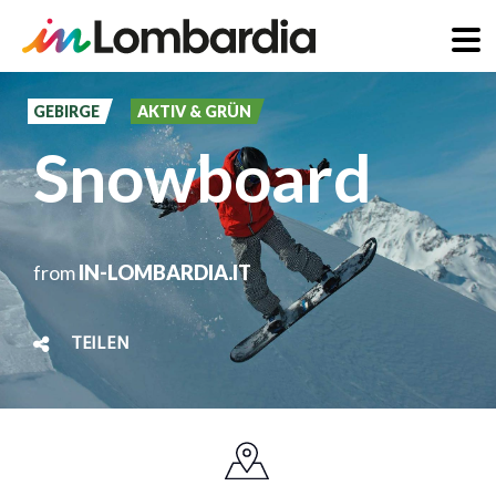
Direkt
zum
GEBIRGE
AKTIV & GRÜN
Inhalt
Snowboard
from
IN-LOMBARDIA.IT
TEILEN