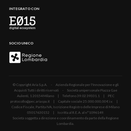
INTEGRATO CON
SOCIO UNICO
© Copyright Aria S.p.A. - Azienda Regionale per l'Innovazione e gli
Acquisti Tutti i diritti riservati - Società unipersonale Piazza Gae
Aulenti, 1 20154 Milano | Telefono 39.02 39331.1 | PEC
protocollo@pec.ariaspa.it | Capitale sociale 25.000.000,00 € i.v. |
Codice Fiscale, Partita IVA, Iscrizione Registro delle Imprese di Milano
05017630152 | Iscritta al R.E.A. al n°1096149.
Società soggetta a direzione e coordinamento da parte della Regione
Lombardia.