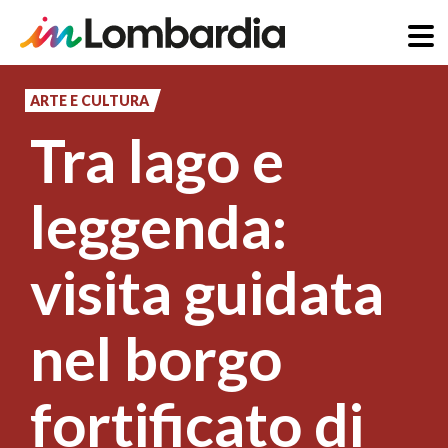
Salta
al
ARTE E CULTURA
contenuto
Tra lago e
principale
leggenda:
visita guidata
nel borgo
fortificato di