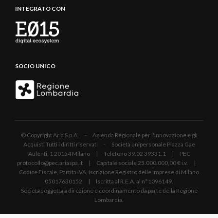
INTEGRATO CON
SOCIO UNICO
© Copyright Aria S.p.A. - Azienda Regionale per l'Innovazione e gli
Acquisti Tutti i diritti riservati - Società unipersonale Piazza Gae
Aulenti, 1 20154 Milano | Telefono 39.02 39331.1 | PEC
protocollo@pec.ariaspa.it | Capitale sociale 25.000.000,00 € i.v. |
Codice Fiscale, Partita IVA, Iscrizione Registro delle Imprese di Milano
05017630152 | Iscritta al R.E.A. al n°1096149.
Società soggetta a direzione e coordinamento da parte della Regione
Lombardia.