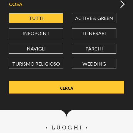
COSA
TUTTI
ACTIVE & GREEN
A
LATITUDINE
INFOPOINT
ITINERARI
LONGITUDINE
NAVIGLI
PARCHI
TURISMO RELIGIOSO
WEDDING
Value in decimal degrees. Use dot (.) as decimal separator.
LUOGHI