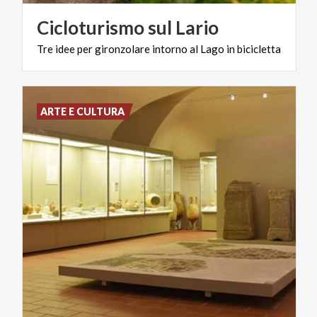
Cicloturismo
sul
Lario
Tre
idee
per
gironzolare
intorno
al
Lago
in
bicicletta
ARTE E CULTURA