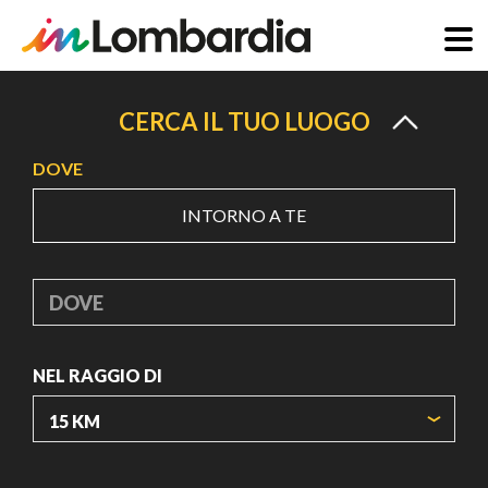
Salta
al
CERCA IL TUO LUOGO
contenuto
DOVE
principale
INTORNO A TE
DOVE
NEL RAGGIO DI
ORIGIN COORDINATES