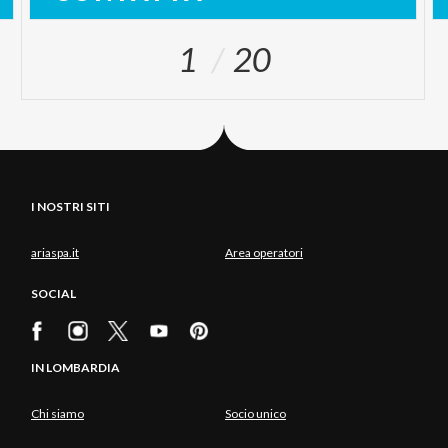
1
20
I NOSTRI SITI
ariaspa.it
Area operatori
SOCIAL
IN LOMBARDIA
Chi siamo
Socio unico