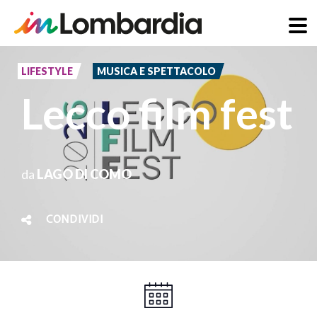
Salta
al
LIFESTYLE
MUSICA E SPETTACOLO
contenuto
Lecco film fest
principale
da
LAGO DI COMO
CONDIVIDI