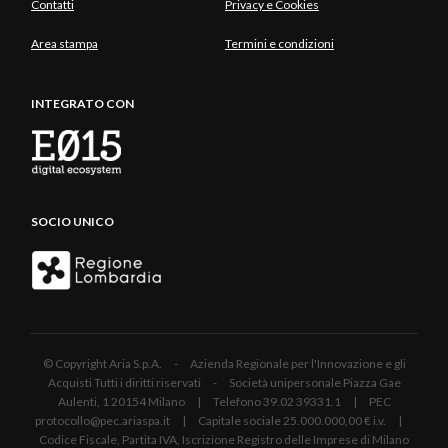
Contatti
Privacy e Cookies
Area stampa
Termini e condizioni
INTEGRATO CON
SOCIO UNICO
© Copyright Aria S.p.A. - Azienda Regionale per l'Innovazione e gli
Acquisti Tutti i diritti riservati - Società unipersonale Piazza Gae
Aulenti, 1 20154 Milano | Telefono 39.02 39331.1 | PEC
protocollo@pec.ariaspa.it | Capitale sociale 25.000.000,00 € i.v. |
Codice Fiscale, Partita IVA, Iscrizione Registro delle Imprese di Milano