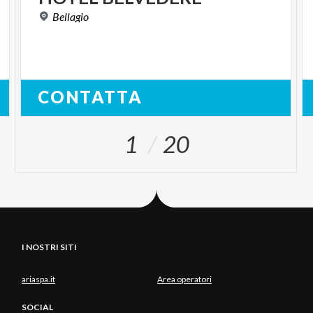
Bellagio
CONTATTA
1
20
I NOSTRI SITI
ariaspa.it
Area operatori
SOCIAL