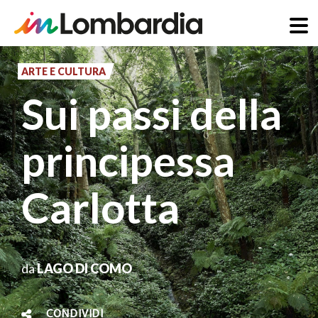
Salta
al
ARTE E CULTURA
contenuto
Sui passi della
principale
principessa
Carlotta
da
LAGO DI COMO
CONDIVIDI