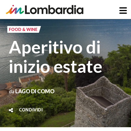
Salta
al
FOOD & WINE
contenuto
Aperitivo di
principale
inizio estate
da
LAGO DI COMO
CONDIVIDI