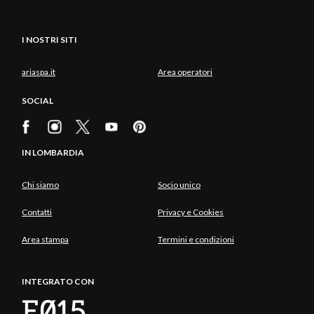
I NOSTRI SITI
ariaspa.it
Area operatori
SOCIAL
IN LOMBARDIA
Chi siamo
Socio unico
Contatti
Privacy e Cookies
Area stampa
Termini e condizioni
INTEGRATO CON