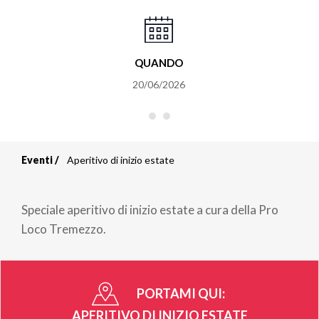
QUANDO
20/06/2026
Eventi
Aperitivo di inizio estate
Briciole
di
Speciale aperitivo di inizio estate a cura della Pro
pane
Loco Tremezzo.
PORTAMI QUI:
APERITIVO DI INIZIO ESTATE