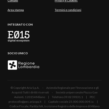
Contatti
Privacy e Cookies
Area stampa
Termini e condizioni
INTEGRATO CON
SOCIO UNICO
© Copyright Aria S.p.A. - Azienda Regionale per l'Innovazione e gli
Acquisti Tutti i diritti riservati - Società unipersonale Piazza Gae
Aulenti, 1 20154 Milano | Telefono 39.02 39331.1 | PEC
protocollo@pec.ariaspa.it | Capitale sociale 25.000.000,00 € i.v. |
Codice Fiscale, Partita IVA, Iscrizione Registro delle Imprese di Milano