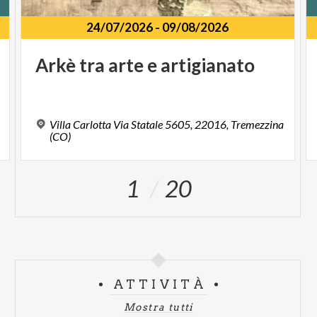
24/07/2026
-
09/08/2026
Arkè
tra
arte
e
artigianato
Villa Carlotta Via Statale 5605, 22016, Tremezzina
(CO)
1
20
ATTIVITÀ
Mostra tutti