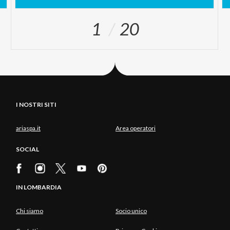
1
20
I NOSTRI SITI
ariaspa.it
Area operatori
SOCIAL
IN LOMBARDIA
Chi siamo
Socio unico