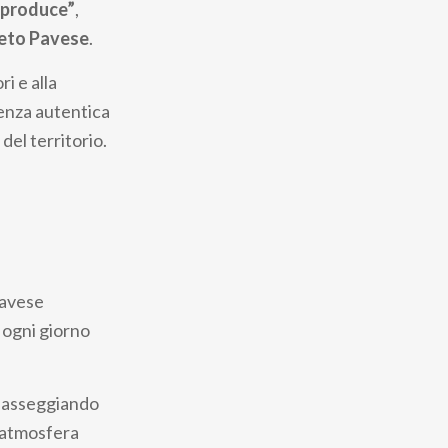
 produce”
,
neto Pavese
.
i e alla
ienza autentica
del territorio.
Pavese
e ogni giorno
, passeggiando
l’atmosfera