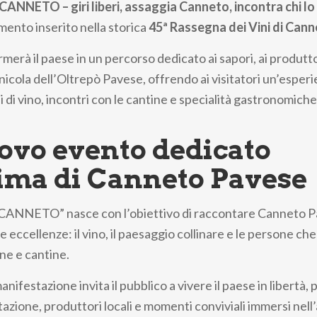
NETO – giri liberi, assaggia Canneto, incontra chi lo
ento inserito nella storica
45ª Rassegna dei Vini di Can
merà il paese in un percorso dedicato ai sapori, ai produttor
inicola dell’Oltrepò Pavese, offrendo ai visitatori un’esper
 di vino, incontri con le cantine e specialità gastronomiche 
ovo evento dedicato
nima di Canneto Pavese
NNETO” nasce con l’obiettivo di raccontare Canneto 
e eccellenze: il vino, il paesaggio collinare e le persone ch
ne e cantine.
manifestazione invita il pubblico a vivere il paese in libertà
tazione, produttori locali e momenti conviviali immersi nel