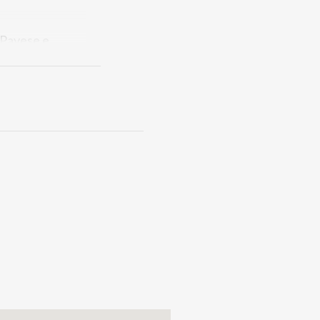
ò Pavese e
ionati.
ndamente legato
o risalente al XIV
hiamo visivo al
suoi luoghi, le