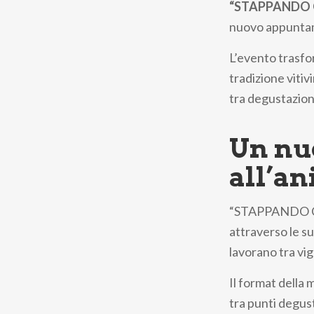
“STAPPANDO CAN
nuovo appuntam
L’evento trasfor
tradizione vitiv
tra degustazioni
Un nu
all’a
“STAPPANDO CA
attraverso le su
lavorano tra vig
Il format della 
tra punti degus