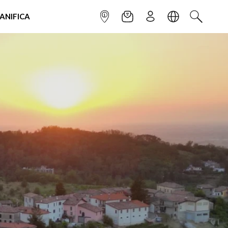
IANIFICA
INFOPOINT
NEWSLETTER
ISCRIVITI
LINGUA
CERCA