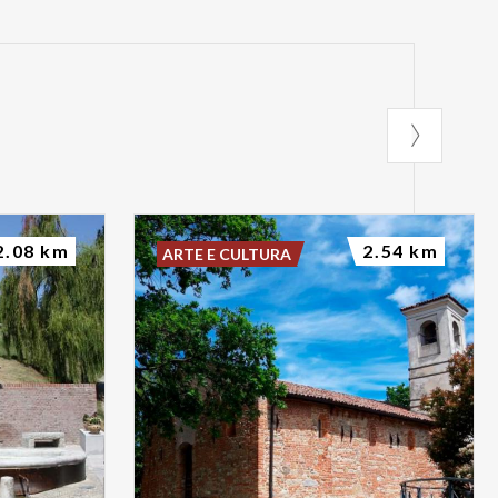
ntica del
el vino
2.08 km
2.54 km
ARTE E CULTURA
imbolo della
ppresentano una
casione per