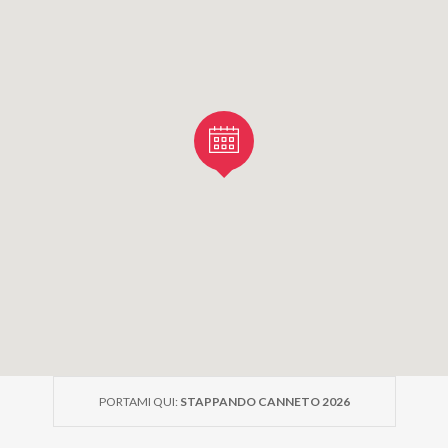
produttori che custodiscono una delle più importanti tradizio
e quando
lio 2026
e di Canneto Pavese (PV)
é partecipare a STAP
ETO
“STAPPANDO CANNETO” significa vivere una serata tra:
di vini dell’Oltrepò Pavese;
PORTAMI QUI:
STAPPANDO CANNETO 2026
ti con i produttori;
tti tipici;